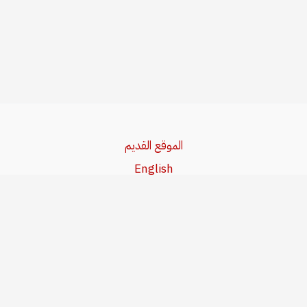
الموقع القديم
English
Beşa Kurdî
آخر المواضيع
سياسة حقوق النشر
من نحن
سياسة الخصوصية