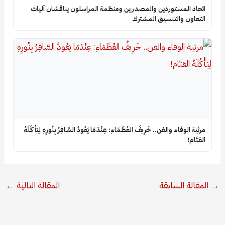
اتحاد المستوردين والمصدرين ومنظمة المراسلون يناقشان آليات
التعاون والتنسيق المشترك
​مرثية الوفاء والفن.. خَرِيفُ العُظَمَاءِ: عِنْدَمَا يَعُودُ السَّافِرُ بِنُورِهِ لِيَأْكُلَهُ
العَتَام!
→
المقالة السابقة
المقالة التالية
←