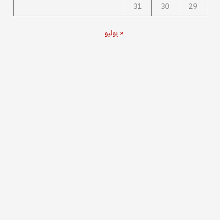
31
30
29
« يوليو