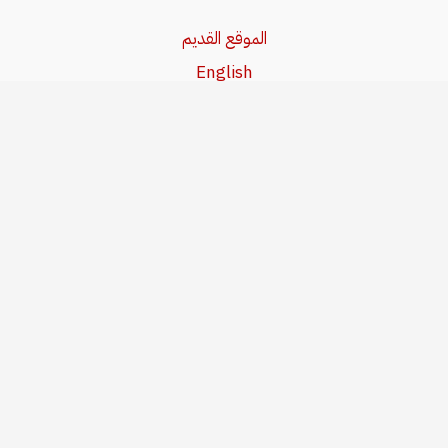
الموقع القديم
English
Beşa Kurdî
آخر المواضيع
سياسة حقوق النشر
من نحن
سياسة الخصوصية
للاتصال بنا
editor@kurdonline.info