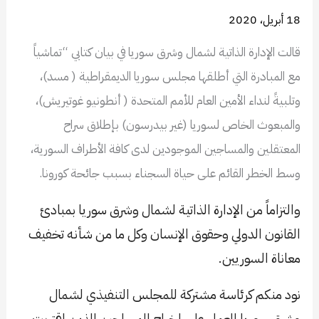
18 أبريل، 2020
قالت الإدارة الذاتية لشمال وشرق سوريا في بيان كتابي “تماشياً
مع المبادرة التي أطلقها مجلس سوريا الديمقراطية ( مسد)،
وتلبيةً لنداء الأمين العام للأمم المتحدة ( أنطونيو غوتيريش)،
والمبعوث الخاص لسوريا (غير بيدرسون) بإطلاق سراح
المعتقلين والمساجين الموجودين لدى كافة الأطراف السورية،
وسط الخطر القائم على حياة السجناء بسبب جائحة كورونا.
والتزاماً من الإدارة الذاتية لشمال وشرق سوريا بمبادئ
القانون الدولي وحقوق الإنسان وكل ما من شأنه تخفيف
معاناة السوريين.
نود منكم كرئاسة مشتركة للمجلس التنفيذي لشمال
وشرق سوريا العمل على إخراج المساجين الذين اقتربت