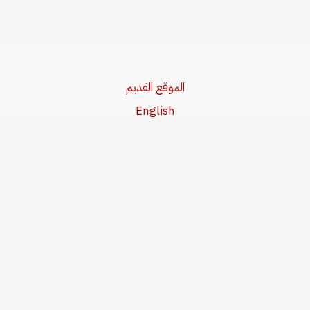
الموقع القديم
English
Beşa Kurdî
آخر المواضيع
سياسة حقوق النشر
من نحن
سياسة الخصوصية
للاتصال بنا
editor@kurdonline.info