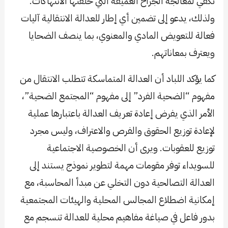
تكفي لمعالجة الجراح العميقة التي خلفتها الانتهاكات.
ولذلك، يدعو إلى تضمين أي إطار للعدالة الانتقالية آليات
فعالة للتعويض المادي والمعنوي، بما ينصف الضحايا
ويعترف بمعاناتهم.
كما يؤكد اللباد أن العدالة المتماسكة تتطلب الانتقال من
مفهوم “الضحية الفرد” إلى مفهوم “المجتمع الضحية”،
الأمر الذي يفرض إعادة تعريف العدالة باعتبارها عملية
لإعادة توزيع الحقوق والفرص والاعتراف، وليس مجرد
توزيع للعقوبات. ويرى أن الخصوصية الاجتماعية
للسويداء توفر مقومات مهمة لتطوير نموذج يستند إلى
العدالة التصالحية دون التخلي عن مبدأ المحاسبة، مع
إمكانية اضطلاع المجالس المحلية والهيئات المجتمعية
بدور فاعل في صياغة مفاهيم محلية للعدالة تنسجم مع