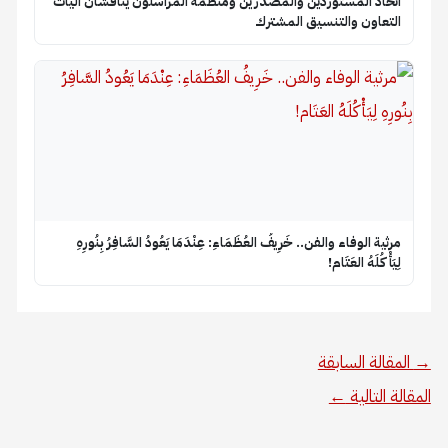
اتحاد المستوردين والمصدرين ومنظمة المراسلون يناقشان آليات
التعاون والتنسيق المشترك
​مرثية الوفاء والفن.. خَرِيفُ العُظَمَاءِ: عِنْدَمَا يَعُودُ السَّافِرُ بِنُورِهِ
لِيَأْكُلَهُ العَتَام!
→
المقالة السابقة
المقالة التالية
←