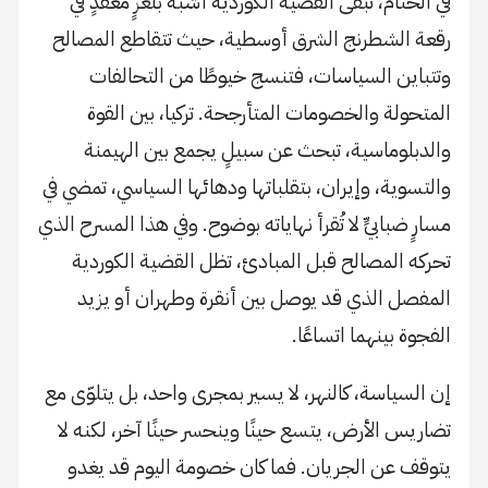
في الختام، تبقى القضية الكوردية أشبه بلغزٍ معقدٍ في
رقعة الشطرنج الشرق أوسطية، حيث تتقاطع المصالح
وتتباين السياسات، فتنسج خيوطًا من التحالفات
المتحولة والخصومات المتأرجحة. تركيا، بين القوة
والدبلوماسية، تبحث عن سبيلٍ يجمع بين الهيمنة
والتسوية، وإيران، بتقلباتها ودهائها السياسي، تمضي في
مسارٍ ضبابيٍّ لا تُقرأ نهاياته بوضوح. وفي هذا المسرح الذي
تحركه المصالح قبل المبادئ، تظل القضية الكوردية
المفصل الذي قد يوصل بين أنقرة وطهران أو يزيد
الفجوة بينهما اتساعًا.
إن السياسة، كالنهر، لا يسير بمجرى واحد، بل يتلوّى مع
تضاريس الأرض، يتسع حينًا وينحسر حينًا آخر، لكنه لا
يتوقف عن الجريان. فما كان خصومة اليوم قد يغدو