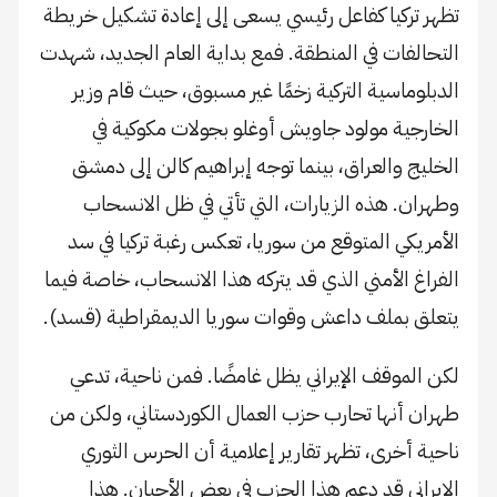
تظهر تركيا كفاعل رئيسي يسعى إلى إعادة تشكيل خريطة
التحالفات في المنطقة. فمع بداية العام الجديد، شهدت
الدبلوماسية التركية زخمًا غير مسبوق، حيث قام وزير
الخارجية مولود جاويش أوغلو بجولات مكوكية في
الخليج والعراق، بينما توجه إبراهيم كالن إلى دمشق
وطهران. هذه الزيارات، التي تأتي في ظل الانسحاب
الأمريكي المتوقع من سوريا، تعكس رغبة تركيا في سد
الفراغ الأمني الذي قد يتركه هذا الانسحاب، خاصة فيما
يتعلق بملف داعش وقوات سوريا الديمقراطية (قسد).
لكن الموقف الإيراني يظل غامضًا. فمن ناحية، تدعي
طهران أنها تحارب حزب العمال الكوردستاني، ولكن من
ناحية أخرى، تظهر تقارير إعلامية أن الحرس الثوري
الإيراني قد دعم هذا الحزب في بعض الأحيان. هذا