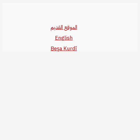
الموقع القديم
English
Beşa Kurdî
آخر المواضيع
سياسة حقوق النشر
من نحن
سياسة الخصوصية
للاتصال بنا
editor@kurdonline.info