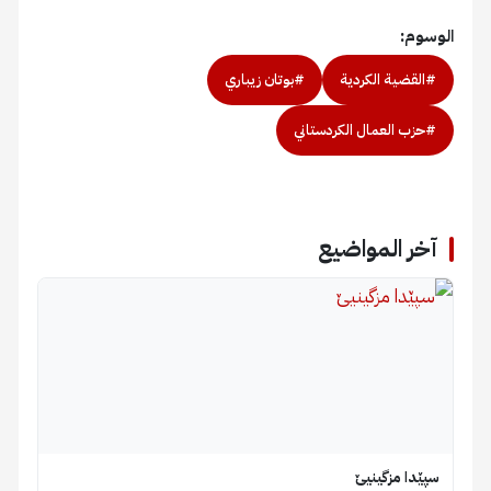
الوسوم:
#القضية الكردية
#بوتان زيباري
#حزب العمال الكردستاني
آخر المواضيع
سپێدا مزگینیێ