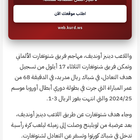
اطلب موقعك الآن
web.kurd.ws
واللاعب دينيز أونديف، مهاجم فريق شتوتغارت الألماني
وتمكن فريق شتوتغارت الثلاثاء 17 أيلول من تسجيل
هدف التعادل، في شباك ريال مدريد، في الدقيقة 68 من
عمر المباراة التي جرت في بطولة دوري أبطال أوروبا موسم
2024/25 والتي انتهت بفوز الريال 3-1.
وجاء هدف شتوتغارت عن طريق اللاعب دينيز أونديف،
بعد عرضية من لويلينج وصلت إلى زميله ليلعب كرة رأسية
تدخل في شباك كورتوا وتسفر عن التعادل لشتوتغارت.