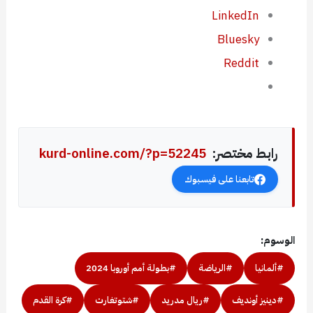
LinkedIn
Bluesky
Reddit
رابط مختصر:
kurd-online.com/?p=52245
تابعنا على فيسبوك
الوسوم:
#ألمانيا
#الرياضة
#بطولة أمم أوروبا 2024
#دينيز أونديف
#ريال مدريد
#شتوتغارت
#كرة القدم