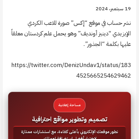
19 سبتمبر، 2024
نشر حساب في موقع “إكس” صورة للاعب الكردي
الإيزيدي “دينيز أونديف” وهو يحمل علم كردستان معلقاً
عليها بكلمة “الجذور”.
https://twitter.com/DenizUndav1/status/183
4525665254629462
مساحة إعلانية
تصميم وتطوير مواقع احترافية
نطور موقعك الإلكتروني بأعلى كفاءة، مع استشارات ممتازة
لاختيار أفضل استضافة لعملك.