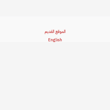
الموقع القديم
English
Beşa Kurdî
آخر المواضيع
سياسة حقوق النشر
من نحن
سياسة الخصوصية
للاتصال بنا
editor@kurdonline.info