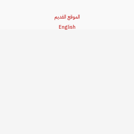
الموقع القديم
English
Beşa Kurdî
آخر المواضيع
سياسة حقوق النشر
من نحن
سياسة الخصوصية
للاتصال بنا
editor@kurdonline.info