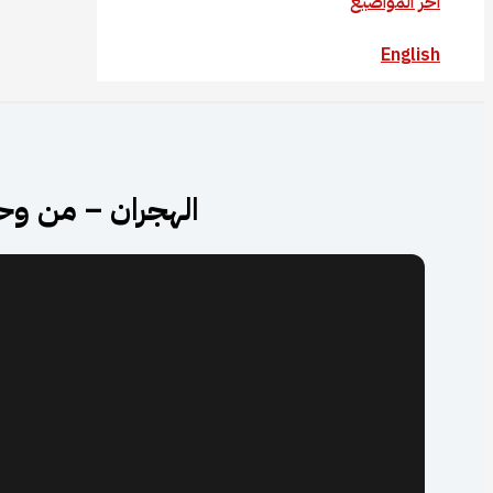
آخر المواضيع
English
الهجران – من وح