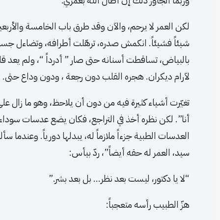
وربما أتجاوز ذلك إن أطال الله بعمري.”
لكن العمر لا يرحم، والآن وقد طرق باب الخامسة والأربعي
شيئاً فشيئاً. انكمش صدره، ترهّلت أطرافه، وتضاءل ج
بالبياض، تساقطت أسنانه حتى صار ” أدرداً “، ولم يعد قل
لآرام ديكران. هجره القلب دون رجعة ، ودون وداع حتى.
تغيّرت أشياء كثيرة فيه من دون أن يلاحظ، وهو ما زال عل
أنا”. لكن نظره أخذ في التراجع، فكان يضع عدسات سوداء 
العدسات الطبية جزءاً ملازماً له، يبدلها دورياً. وعندما سأ
سيد، العمر له حقه أيضاً”، ردّ بيأس:
“لا يا دكتور، ليست بعد نظر… بل بعد بشر.”
هزّ الطبيب رأسه متعجباً: