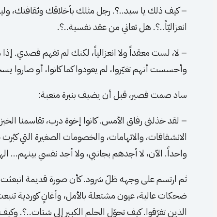
– كيف ذلك يا سيد..؟. رجل مثلك بأخلاقك وثقافتك، و
انعزاليّاً..؟. هل تعاني من عقد نفسية..؟.
– لا، لست معقداً ولا انعزالياً، لكنك لم تفهم قصدي. 
وأحسست أنهم تغيّروا، لم يعودوا كما كانوا، أو صاروا ي
ساد صمت قصير، قبل أن يضيف بنبرة متعبة:
– لقد خذلني رفاق الأمس. كانوا إخوة درب، تقاسمنا الخبز
الانشقاقات، والاتهامات، والخصومات الصغيرة التي كبُرت حتى م
واحداً. الآن، لا أجدهم بجانبي، ولا أجد نفسي بينهم… ا
ثم ارتسم على وجهه ظلّ شرود. كأن صورة قديمة انبعثت 
ضحكات عالية، عيون مشتعلة بالأمل، وأغانٍ كوردية تنب
الذين تفرّقوا. كيف تحوّل الحلم الكبير إلى شتات..؟. وكيف غد