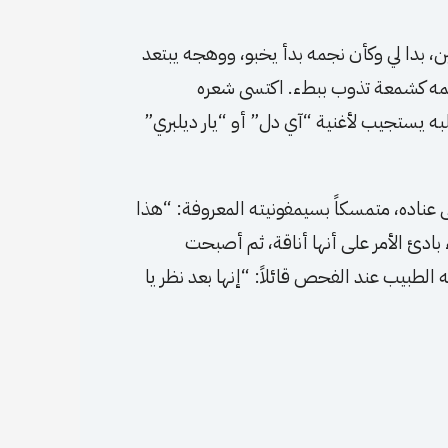
ن، بدا لي وكأن نجمه بدأ يخبو، ووهجه يبتعد
سمه كشمعة تذوب ببطء. اكتسى شعره
به يستجيب لأغنية “آي دل” أو “يار ديلبري”
ى عناده، متمسكاً بسيمفونيته المعروفة: “هذا
بادئ الأمر على أنها أناقة، ثم أصبحت
له الطبيب عند الفحص قائلاً: “إنها بعد نظر يا