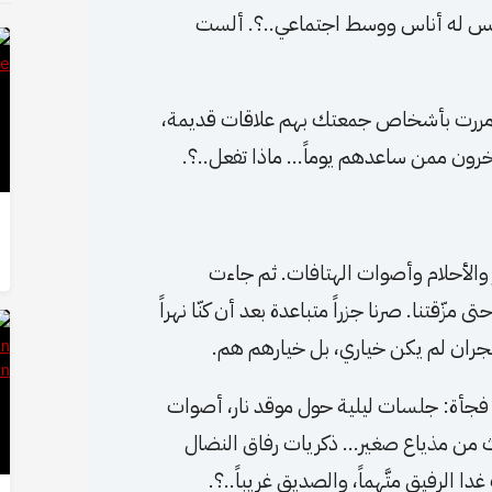
ليس له أناس ووسط اجتماعي..؟. ألست
إذا مررت بأشخاص جمعتك بهم علاقات قديمة،
سخرون ممن ساعدهم يوماً… ماذا تفعل..؟.
 والأحلام وأصوات الهتافات. ثم جاءت
زّقتنا. صرنا جزراً متباعدة بعد أن كنّا نهراً
لهجران لم يكن خياري، بل خيارهم هم.
فجأة: جلسات ليلية حول موقد نار، أصوات
عث من مذياع صغير… ذكريات رفاق النضال
ا الرفيق متَّهِماً، والصديق غريباً..؟.