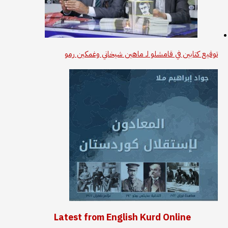
توقيع كتابين في قامشلو لـ ماهين شيخاني وغمكين رمو
Latest from English Kurd Online