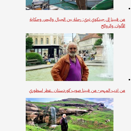
من فيينا إلى جينكوي تيري: رحلة بين الجبال والبحر، وحكاية
الألوان والروائح
من ادب المهجر- من فيينا صوب كوردستان ..عطر اسطوري