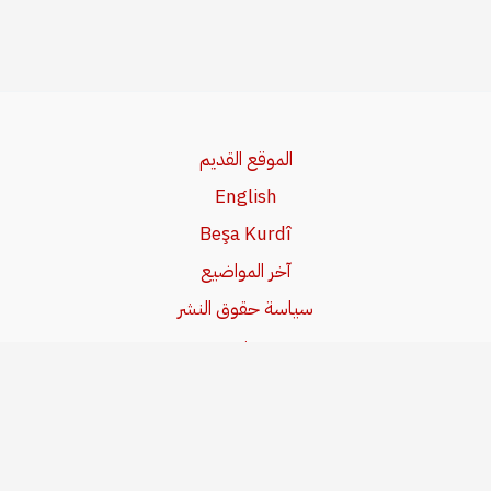
الموقع القديم
English
Beşa Kurdî
آخر المواضيع
سياسة حقوق النشر
من نحن
سياسة الخصوصية
للاتصال بنا
editor@kurdonline.info