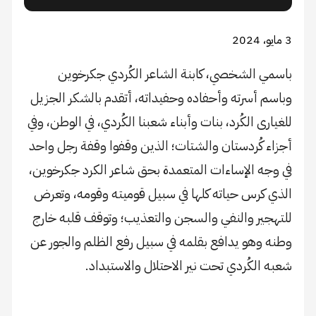
3 مايو، 2024
باسمي الشخصي، كابنة الشاعر الكُردي جكرخوين
وباسم أسرته وأحفاده وحفيداته، أتقدم بالشكر الجزيل
للغيارى الكُرد، بنات وأبناء شعبنا الكُردي، في الوطن، وفي
أجزاء كُردستان والشتات؛ الذين وقفوا وقفة رجل واحد
في وجه الإساءات المتعمدة بحق شاعر الكرد جكرخوين،
الذي كرس حياته كلها في سبيل قوميته وقومه، وتعرض
للتهجير والنفي والسجن والتعذيب؛ وتوقف قلبه خارج
وطنه وهو يدافع بقلمه في سبيل رفع الظلم والجور عن
شعبه الكُردي تحت نير الاحتلال والاستبداد.