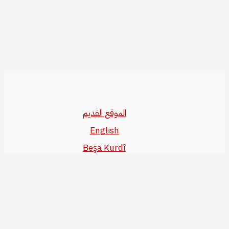
الموقع القديم
English
Beşa Kurdî
آخر المواضيع
سياسة حقوق النشر
من نحن
سياسة الخصوصية