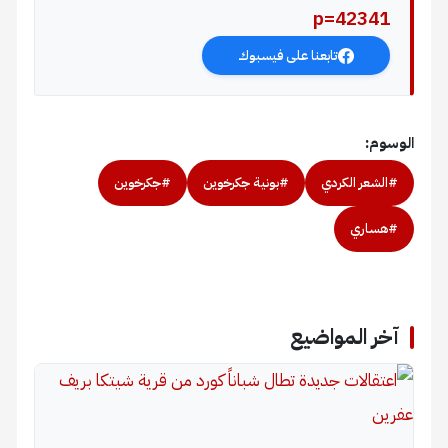
p=42341
تابعنا على فيسبوك
الوسوم:
#الشعر الكردي
#بونية جكرخوين
#جكرخوين
#هساري
آخر المواضيع