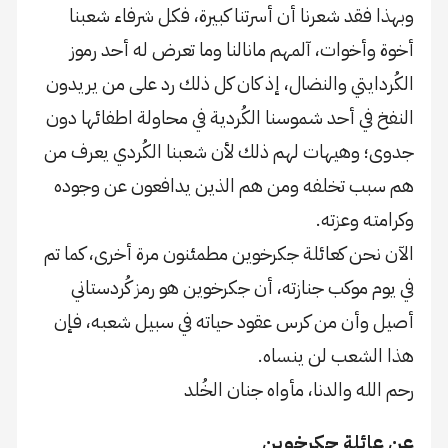
وبهذا فقد شعرنا أن أسرتنا كبيرة، فكل شرفاء شعبنا
أخوة وأخوات، آلمهم مانالنا وما تعرض له أحد رموز
الكُردايتي والنضال، إذ كان كل ذلك رد على من يريدون
النفخ في أحد شموسنا الكُردية في محاولة اطفائها دون
جدوى؛ وهيهات لهم ذلك لأن شعبنا الكُردي يعرف من
هم سبب تخلفه ومن هم الذين يدافعون عن وجوده
وكرامته وعزته.
الآن نحن كعائلة جكرخوين مطمئنون مرة أخرى، كما تم
في يوم موكب جنازته، أن جكرخوين هو رمز كُردستاني
أصيل وأن من كرس عقود حياته في سبيل شعبه، فإن
هذا الشعب لن ينساه.
رحم الله والدنا، مأواه جنان الخُلد
عن عائلة جكرخوين