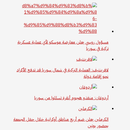
مسؤول روسي يعلن معارضة موسكو لأي عملية عسكرية
تركية في سوريا
لافرينتيف: العملية التركية في شمال سوريا قد تدفع الأكراد
نحو إقامة دولة
أردوغان: منفذو هجوم أنقرة تسللوا من سوريا
الكرملين يعلن ضم أربع مناطق أوكرانية خلال حفل الجمعة
بحضور بوتين