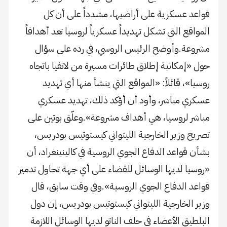
قواعد عسكرية على أراضيها، مشدداً على أن كل
المواقع التي تشكل تهديداً عسكرياً لروسيا تعد أهدافاً
مشروعة.وأوضح الرئيس الروسي، في رده على سؤال
حول «إمكانية إطلاق طائرات مسيرة من لاتفيا باتجاه
روسيا»، قائلاً: «المواقع التي ينشأ منها أي تهديد
عسكري مباشر، وأود أن أؤكد ذلك، تهديد عسكري
مباشر لروسيا، هي أهداف مشروعة».وعلّق بوتين على
تصريح وزير الخارجية الليتواني كيستوتيس بودريس،
بشأن قواعد الدفاع الجوي الروسية في كالينينغراد، أن
«روسيا لديها الوسائل للقضاء على أي جهة تحاول تدمير
قواعد الدفاع الجوي الروسية».وفي وقت سابق، قال
وزير الخارجية الليتواني كيستوتيس بودريس، إن دول
البلطيق الأعضاء في حلف الناتو لديها الوسائل اللازمة