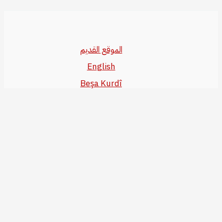
الموقع القديم
English
Beşa Kurdî
آخر المواضيع
سياسة حقوق النشر
من نحن
سياسة الخصوصية
للاتصال بنا
editor@kurdonline.info