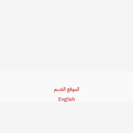
الموقع القديم
English
Beşa Kurdî
آخر المواضيع
سياسة حقوق النشر