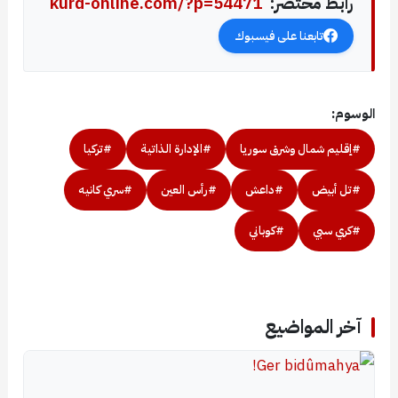
رابط مختصر:
kurd-online.com/?p=54471
تابعنا على فيسبوك
الوسوم:
#إقليم شمال وشرق سوريا
#الإدارة الذاتية
#تركيا
#تل أبيض
#داعش
#رأس العين
#سري كانيه
#كري سبي
#كوباني
آخر المواضيع