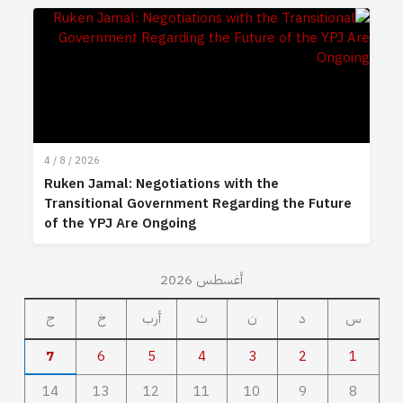
4 / 8 / 2026
Ruken Jamal: Negotiations with the
Transitional Government Regarding the Future
of the YPJ Are Ongoing
أغسطس 2026
س
د
ن
ث
أرب
خ
ج
7
6
5
4
3
2
1
14
13
12
11
10
9
8