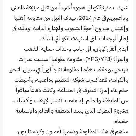
شهدت مدينة كوباني هجوماً شرساً من قبل مرتزقة داعش
وداعميهم في عام 2014، بهدف النيل من مقاومة أهلها
وإفشال مشروع أخوة الشعوب والإدارة الذاتية، وذلك في
إطار الهجمات التي استهدفت كوباني آنذاك.
أبدى أهل كوباني، إلى جانب وحدات حماية الشعب
والمرأة (YPG/YPJ)، مقاومة بطولية أسست لميراث
تاريخي، وحققت هذه المقاومة نتاجاً ثورياً في سبيل التحرر
والكرامة، فقد كسرت شوكة التنظيم وداعميه، وأحبطت
حلم بناء إمارة التطرف في المنطقة، وكانت دفاعاً مباشراً
عن المنطقة والعالم، إذ منعت انتشار الإرهاب وأفشلت
مشروع التطرف الذي يهدد المنطقة والعالم والإنسانية
جمعاء.
ساهم في هذه المقاومة ودعمها أمميون وكردستانيون،