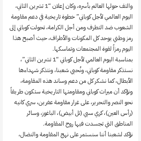
والتف حولها العالم بأسره، وكان إعلان “1 تشرين الثاني،
اليوم العالمي لأجل كوباني” خطوة تاريخية في دعم مقاومة
الشعوب ضد التطرف ومن أجل الكرامة، تحولت كوباني إلى
رمز وطني يوحد كل المكونات والأطراف، حيث أصبح هذا
اليوم رمزاً لقوة المجتمعات وتماسكها.
بمناسبة اليوم العالمي لأجل كوباني “1 تشرين الثاني”،
نستذكر مقاومة كوباني، ونُحيي شعبنا، ونتذكر شهداءها
الأبطال، كما نشكر كل من دعم وساند هذه المقاومة،
ونؤكد أن ميراث كوباني ومقاومتها التاريخية ستكون طريقاً
نحو النصر والتحرير، على غرار مقاومة عفرين، سري كانيه
(رأس العين)، كري سبي (تل أبيض)، الباغوز، وسائر
المناطق التي تجسدت فيها روح المقاومة.
نؤكد لشعبنا أننا سنستمر على نهج المقاومة والنضال،