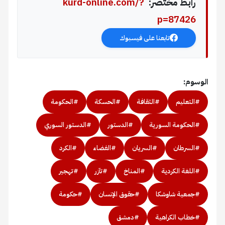
رابط مختصر:
kurd-online.com/?
p=87426
تابعنا على فيسبوك
الوسوم:
#التعليم
#الثقافة
#الحسكة
#الحكومة
#الحكومة السورية
#الدستور
#الدستور السوري
#السرطان
#السريان
#الفضاء
#الكرد
#اللغة الكردية
#المناخ
#تآزر
#تهجير
#جمعية شاوشكا
#حقوق الإنسان
#حكومة
#خطاب الكراهية
#دمشق