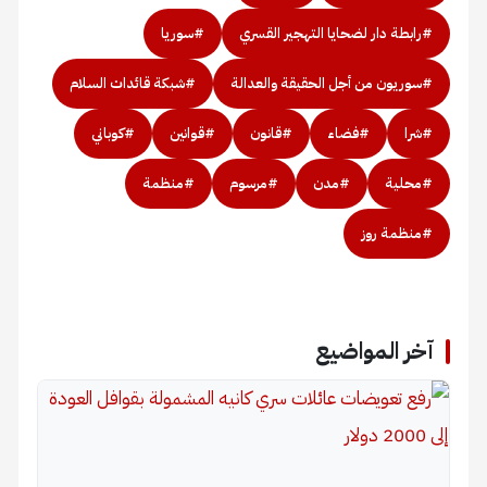
#رابطة دار لضحايا التهجير القسري
#سوريا
#سوريون من أجل الحقيقة والعدالة
#شبكة قائدات السلام
#شرا
#فضاء
#قانون
#قوانين
#كوباني
#محلية
#مدن
#مرسوم
#منظمة
#منظمة روز
آخر المواضيع