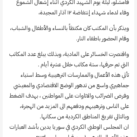
قامشلو، ليلة يوم الشهيد الكردي أثناء إشعال الشموع
وفاء لدماء شهداء إنتفاضة ١٢ آذار المجيدة،
ويذكر بأن المكتب كان مكتظاً بالنساء والأطفال والشباب،
وقام الحضور باطفاء النار.
واقتصرت الخسائر على المادية، وبذلك يبلغ عدد المكاتب
التي تم حرقها، ستة مكاتب خلال عشرة أيام .
تأتي هذه الأعمال والممارسات الترهيبية وسط استياء
جماهيري واسع من تدهور الوضع الاقتصادي والمعيشي
وفرض الضرائب والاتاوات على المواطنين ، بهدف الضغط
على الناس وترهيبهم ودفعهم الى المزيد من الهجرة،
وبالتالي تفريغ المناطق الكردية من سكانها.
ان المجلس الوطني الكردي في سوريا يدين بأشد العبارات