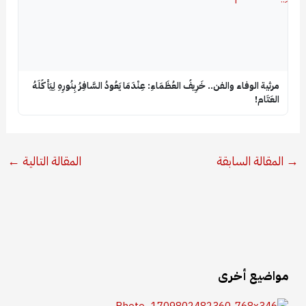
​مرثية الوفاء والفن.. خَرِيفُ العُظَمَاءِ: عِنْدَمَا يَعُودُ السَّافِرُ بِنُورِهِ لِيَأْكُلَهُ
العَتَام!
→
المقالة السابقة
المقالة التالية
←
مواضيع أخرى