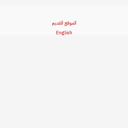
الموقع القديم
English
Beşa Kurdî
آخر المواضيع
سياسة حقوق النشر
من نحن
سياسة الخصوصية
للاتصال بنا
editor@kurdonline.info