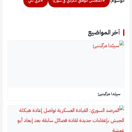
الوسوم:
#المجلس الوطني الكردي في سوريا
#كركي لكي
آخر المواضيع
سپێدا مزگینیێ