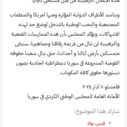
هذه الأعمال الترهيبية من قبل مسلحي pyd،
ويناشد الأطراف الدولية المؤثرة ومنها امريكا والمنظمات
المجتمعية والنخب الوطنية بالتدخل لوضع حد لهذه
الانتهاكات، ويؤكد المجلس بأن هذه الممارسات القمعية
والترهيبية لن تنال من عزيمة رفاقنا وجماهيرنا، سنبقى
متمسكين بأرض آبائنا و أجدادنا، حتى ينال شعبنا حقوقه
القومية المشروعة في سوريا ديمقراطية اتحادية يصون
دستورها حقوق كافة المكونات.
قامشلو ١١ آذار ٢٠٢٤
الأمانة العامة للمجلس الوطني الكردي في سوريا
شارك هذا الموضوع:
فيس بوك