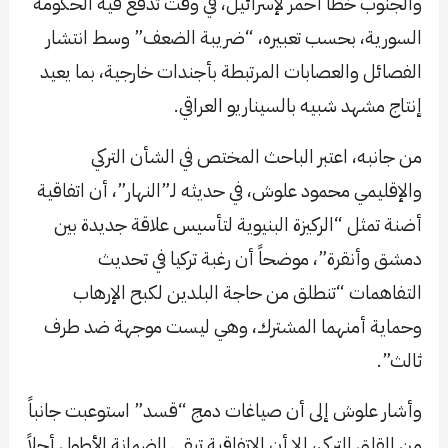
والجنوب خطاً أحمر لإسرائيل، في وقت تدفع فيه الحكومة
السورية، بحسب تعبيره، “ضريبة الضعف” وسط انتشار
الفصائل والعصابات المرتبطة بأجندات خارجية، بما يعيد
إنتاج مشهد شبيه بالسيناريو العراقي.
من جانبه، اعتبر الباحث المختص في الشأن التركي
والإقليمي محمود علوش، في حديثه لـ”النهار”، أن اتفاقية
أضنة تمثل “الركيزة البنيوية لتأسيس علاقة جديدة بين
دمشق وأنقرة”، موضحاً أن رغبة تركيا في تحديث
التفاهمات “تنطلق من حاجة البلدين لكبح الإرهاب
وحماية أمنهما المشترك، وهي ليست موجهة ضد طرف
ثالث”.
وأشار علوش إلى أن صياغات دمج “قسد” استوعبت جانباً
من القلق التركي، إلا أن الاتفاقية تبقى الضمانة الأطول أجلاً