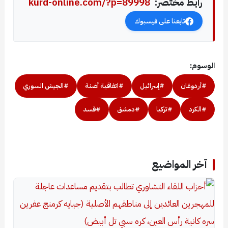
رابط مختصر:
kurd-online.com/?p=89998
تابعنا على فيسبوك
الوسوم:
#أردوغان
#إسرائيل
#اتفاقية أضنة
#الجيش السوري
#الكرد
#تركيا
#دمشق
#قسد
آخر المواضيع