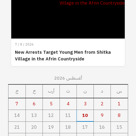
7 / 8 / 2026
New Arrests Target Young Men from Shitka
Village in the Afrin Countryside
أغسطس 2026
س
د
ن
ث
أرب
خ
ج
7
6
5
4
3
2
1
14
13
12
11
10
9
8
21
20
19
18
17
16
15