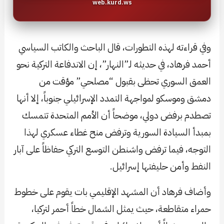
web.kurd.ws
وفي قراءته لهذه التطورات، قال الباحث والكاتب السياسي
أحمد فرهاد، في حديثه لـ”النهار”، إن الاندفاعة التركية نحو
العمق السوري تحظى بقبول “مصلحي” مؤقت من
دمشق وموسكو لمواجهة التمدد الإسرائيلي جنوباً، إلا أنها
تصطدم برفض دولي، موضحاً أن الأمم المتحدة تتمسك
بمبدأ السيادة السورية وترفض منح غطاء عسكري لهذا
التوجه، فيما ترفض واشنطن التوسع التركي حفاظاً على آبار
النفط وأمن حليفتها إسرائيل.
وأضاف فرهاد أن المشهد الإقليمي بات يقوم على خطوط
حمراء متقاطعة، حيث يمثل الشمال خطاً أحمر لتركيا،