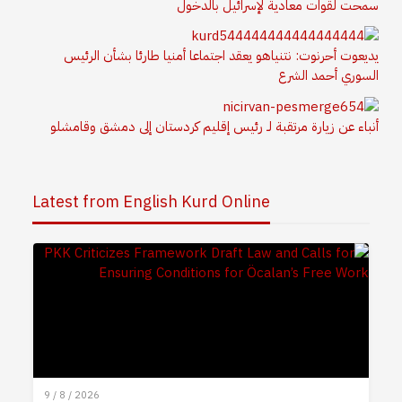
سمحت لقوات معادية لإسرائيل بالدخول
يديعوت أحرنوت: نتنياهو يعقد اجتماعا أمنيا طارئا بشأن الرئيس
السوري أحمد الشرع
أنباء عن زيارة مرتقبة لـ رئيس إقليم كردستان إلى دمشق وقامشلو
Latest from English Kurd Online
9 / 8 / 2026