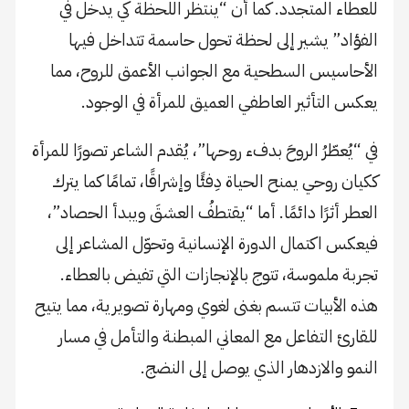
للعطاء المتجدد. كما أن “ينتظر اللحظة كي يدخل في
الفؤاد” يشير إلى لحظة تحول حاسمة تتداخل فيها
الأحاسيس السطحية مع الجوانب الأعمق للروح، مما
يعكس التأثير العاطفي العميق للمرأة في الوجود.
في “يُعطّرُ الروحَ بدفء روحها”، يُقدم الشاعر تصورًا للمرأة
ككيان روحي يمنح الحياة دِفئًا وإشراقًا، تمامًا كما يترك
العطر أثرًا دائمًا. أما “يقتطفُ العشقَ ويبدأ الحصاد”،
فيعكس اكتمال الدورة الإنسانية وتحوّل المشاعر إلى
تجربة ملموسة، تتوج بالإنجازات التي تفيض بالعطاء.
هذه الأبيات تتسم بغنى لغوي ومهارة تصويرية، مما يتيح
للقارئ التفاعل مع المعاني المبطنة والتأمل في مسار
النمو والازدهار الذي يوصل إلى النضج.