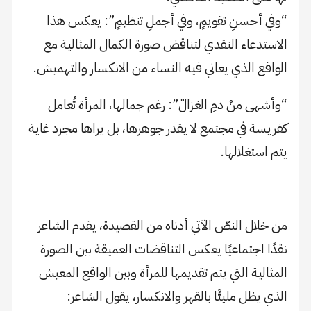
“وفي أحسنِ تقويمٍ، وفي أجملِ تنظيمٍ”: يعكس هذا
الاستدعاء النقدي لتناقض صورة الكمال المثالية مع
الواقع الذي يعاني فيه النساء من الانكسار والتهميش.
“وأشهى منْ دمِ الغزالْ”: رغم جمالها، المرأة تُعامل
كفريسة في مجتمع لا يقدر جوهرها، بل يراها مجرد غاية
يتم استغلالها.
من خلال النصّ الآتي أدناه من القصيدة، يقدم الشاعر
نقدًا اجتماعيًا يعكس التناقضات العميقة بين الصورة
المثالية التي يتم تقديمها للمرأة وبين الواقع المعيش
الذي يظل مليئًا بالقهر والانكسار، يقول الشاعر: