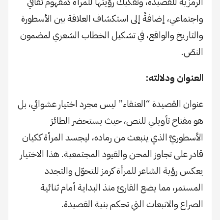
الرمزية للقصيدة، وتفكيك رؤيتها للمرأة كمفهوم ثقافي
واجتماعي، إضافةً إلى استكشاف العلاقة بين الأسطورة
والتاريخ والواقع، في تشكيل الخطاب الشعري لمضمون
النصّ.
العنوان ودلالته:
عنوان القصيدة “العنقاء” ليس مجرد اختيار عشوائي، بل
هو مفتاح تأويلي للنص، حيث يستحضر الطائرَ
الأسطوريَّ الذي ينبعث من رماده، ليجسد المرأة ككيان
قادر على تجاوز المحن والقيود المجتمعية. هذا الاختيار
يعكس رؤية الشاعر للمرأة كرمز للتحوّل والتجدد
المستمر، مما يضع القارئ منذ البداية أمام ثنائية
الصراع والانبعاث التي تحكم بنية القصيدة.