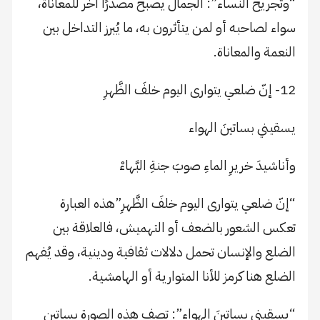
“وتجريح النساء”: الجمال يصبح مصدرًا آخر للمعاناة،
سواء لصاحبه أو لمن يتأثرون به، ما يُبرز التداخل بين
النعمة والمعاناة.
12- إنّ ضلعي يتوارى اليوم خلفَ الظَّهرِ
يسقيني بساتينَ الهواء
وأناشيدَ خريرِ الماءِ صوبَ جنةِ البَّهاءْ
“إنّ ضلعي يتوارى اليوم خلفَ الظَّهرِ”هذه العبارة
تعكس الشعور بالضعف أو التهميش، فالعلاقة بين
الضلع والإنسان تحمل دلالات ثقافية ودينية، وقد يُفهم
الضلع هنا كرمز للأنا المتوارية أو الهامشية.
“يسقيني بساتينَ الهواء”: تصف هذه الصورة بساتين