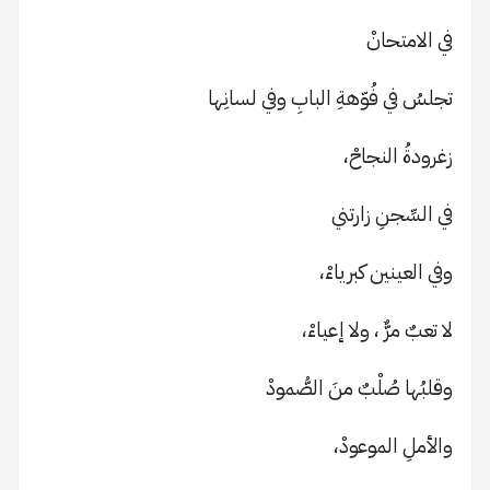
في الامتحانْ
تجلسُ في فُوّهةِ البابِ وفي لسانِها
زغرودةُ النجاحْ،
في السِّجنِ زارتني
وفي العينين كبرياءْ،
لا تعبٌ مرٌّ ، ولا إعياءْ،
وقلبُها صُلْبٌ منَ الصُّمودْ
والأملِ الموعودْ،