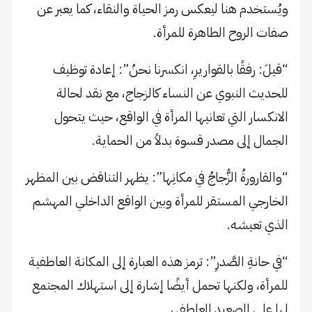
ويُستخدم هنا ليعكس رمز الحياة والنقاء، كما يعبر عن
صفات الروح الطاهرة للمرأة.
“قيلَ: رفقًا بالقواريرِ، انكسرنا نحنُ”: إعادة توظيف
للحديث النبوي عن النساء كالزجاج، مع نقد لحالة
الانكسار التي تعانيها المرأة في الواقع، حيث يتحول
الجمال إلى مصدر قسوة بدلاً من الحماية.
“والقارورةُ الزُّجاجُ في مكانِها”: يظهر التناقض بين المظهر
الخارجي المستقر للمرأة وبين الواقع الداخلي المهشم
الذي تعيشه.
“في حانةِ الصَّدرِ”: ترمز هذه العبارة إلى المكانة العاطفية
للمرأة، ولكنها تحمل أيضًا إشارة إلى استهلاك المجتمع
لها على الصعيد العاطفي.