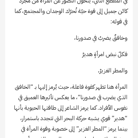
في المقطع الثاني، يتحول التصور عن المرأة من مجرد
كائن جميل إلى قوة حيّة تُحرّك الوجدان والمجتمع، كما
في قوله:
وخافقٌ يضربُ في صدورنا،
فكلّ نبض امرأةٍ هديرْ
والمطر الغزيرْ
.
المرأة هنا تظهر كقوة فاعلة، حيث يُرمز إليها بـ “الخافق
الذي يضرب في صدورنا”، ما يعكس تأثيرها العميق في
نفوس الأفراد. كما يرمز الشاعر إلى طاقتها الحيوية بأنها
“هدير” قوي يشبه حركة البحر التي تتجدد باستمرار،
بينما يرمز “المطر الغزير” إلى خصوبة وقوة المرأة في