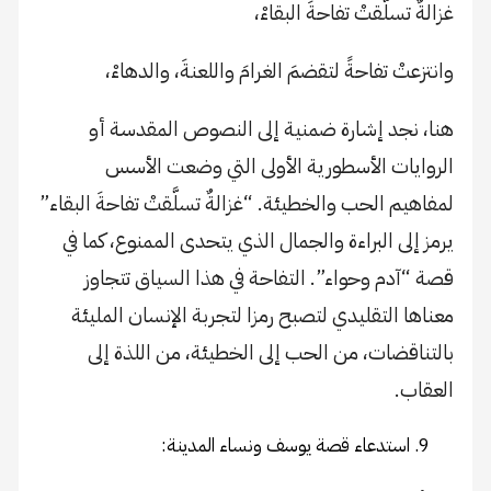
غزالةٌ تسلَّقتْ تفاحةَ البقاءْ،
وانتزعتْ تفاحةً لتقضمَ الغرامَ واللعنةَ، والدهاءْ،
هنا، نجد إشارة ضمنية إلى النصوص المقدسة أو
الروايات الأسطورية الأولى التي وضعت الأسس
لمفاهيم الحب والخطيئة. “غزالةٌ تسلَّقتْ تفاحةَ البقاء”
يرمز إلى البراءة والجمال الذي يتحدى الممنوع، كما في
قصة “آدم وحواء”. التفاحة في هذا السياق تتجاوز
معناها التقليدي لتصبح رمزا لتجربة الإنسان المليئة
بالتناقضات، من الحب إلى الخطيئة، من اللذة إلى
العقاب.
استدعاء قصة يوسف ونساء المدينة: