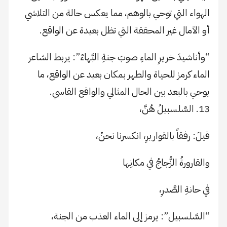
الهواء التي توحي بالوهم، مما يعكس حالة من التلاشي
أو الآمال غير المحققة التي تظل بعيدة عن الواقع.
“وأناشيدَ خريرِ الماءِ صوبَ جنةِ البَّهاءْ”: يربط الشاعر
الماء كرمز للحياة والطهر بمكان بعيد عن الواقع، ما
يوحي بالبعد بين الحال المثالي والواقع القاسي.
13. السَّلسبيلُ هُنَّ،
قيلَ: رفقاً بالقواريرِ، انكسرنا نحنُ،
والقارورةُ الزُّجاجُ في مكانِها
في حانةِ الصَّدرِ،
“السَّلسبيل”: يرمز إلى الماء العذب من الجنة،