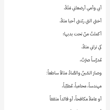
أبي وأمي أرضعاني مَثَلاً،
أختي التي ربّتني أحيا مثلاً،
أكملتُ منْ تحت يديها؛
كي تراني مثلاً،
مُدرِّساً صرْتُ،
وصارَ السِّينُ والصَّادُ مثالاً ساطعاً:
مهندساً، محامياً، مُطبِّباً،
أو عاملاً مكافحاً، أو قائداً مثقفاً