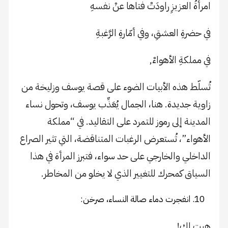
امرأةُ العزيزِ راودَتْ فتاها عنْ نفسهِ
في حضرةِ العشقِ، وفي أمّارةِ الرَّغبةِ
في مملكةِ الأهواءْ,
تُسلّط هذه الأبيات الضوء على قصة يوسف وزليخة من
زاوية جديدة. هنا، الجمال يُعَذِّب يوسف، وتحول نساء
المدينة إلى رموز للتمرد على التقاليد. في “مملكة
الأهواء”، تُستعرض الرغبات المتناقضة، التي تثير الصراع
الداخلي والخارجي على حد سواء، فتبرز المرأة في هذا
السياق كمحرك للتغيير الذي لا يخلو من المخاطر.
انفجرت دماء صالة النساء، صرخن:
هيت لك!