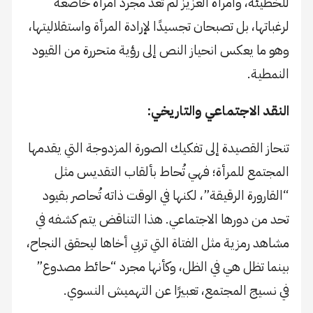
للخطيئة، وامرأة العزيز لم تعد مجرد امرأة خاضعة
لرغباتها، بل تصبحان تجسيدًا لإرادة المرأة واستقلاليتها،
وهو ما يعكس انحياز النص إلى رؤية متحررة من القيود
النمطية.
النقد الاجتماعي والتاريخي:
تنحاز القصيدة إلى تفكيك الصورة المزدوجة التي يقدمها
المجتمع للمرأة؛ فهي تُحاط بألقاب التقديس مثل
“القارورة الرقيقة”، لكنها في الوقت ذاته تُحاصر بقيود
تحد من دورها الاجتماعي. هذا التناقض يتم كشفه في
مشاهد رمزية مثل الفتاة التي تربي أخاها ليحقق النجاح،
بينما تظل هي في الظل، وكأنها مجرد “حائط مصدوع”
في نسيج المجتمع، تعبيرًا عن التهميش النسوي.