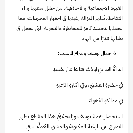
القيود الاجتماعية والأخلاقية. من خلال سعيها وراء
التفاحة، تُظهر الغزالة رغبتها في اختبار المحرمات، مما
يجعلها تتجسد كرمز للمخاطرة والتجربة التي تحمل في
طياتها قدرًا من الهاء
جمال يوسف وصراع الرغبات:
امرأةُ العزيزِ راودَتْ فتاها عنْ نفسهِ
في حضرةِ العشقِ، وفي أمّارةِ الرَّغبةِ
في مملكةِ الأهواءْ،
استحضار قصة يوسف وزليخة في هذا المقطع يظهر
الصراع بين الرغبة المكبوتة والعشق المُعذِّب. في