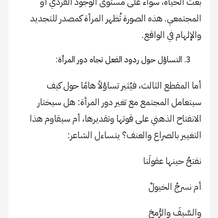
بعث الحياة، سواء على مستوى الوجود الفردي أو
المجتمعي. هذه الصورة تُظهر المرأة كمصدر للتجديد
والإلهام في الواقع.
التساؤل حول ردود الفعل تجاه دور المرأة:
أما المقطع الثالث، فيُثير تساؤلاً هامًا حول كيف
سيتعامل المجتمع مع تغير دور المرأة: هل سيختار
الانفتاح الذهني على قوتها وتقديرها، أم سيقاوم هذا
التغيير بالصراع والعنف؟ يتساءل الشاعر:
نفتحُ حينها عقولَنا
أم نسرجُ الخيولْ
والسَّيفَ والرُّمحَ