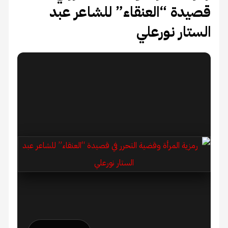
قصيدة “العنقاء” للشاعر عبد
الستار نورعلي