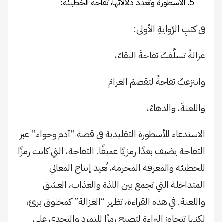
الأسطورة وتعدد دلالاتها، تفاحة الخطيئة:
في كتبِ الرِّوايةِ الأولى:
غزالةٌ تسلَّقتْ تفاحةَ البقاءْ،
وانتزعتْ تفاحةً لتقضمَ الغرامَ
واللعنةَ، والدهاءْ،
الاستدعاء للأسطورة التقليدية في قصة “آدم وحواء” عبر
التفاحة يضيف بعدًا رمزيًا عميقًا. التفاحة، التي كانت رمزًا
للخطيئة والمعرفة المحرمة، تُعيد إنتاج المعاني
المتداخلة التي تجمع بين اللذة والعذاب، العشق
واللعنة. في هذه القراءة، تظهر “الغزالة” كمخلوق برئ،
لكنها تتجاوز البراءة لتصبح رمزًا للتمرد والتحدي على