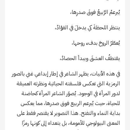
يُبرعمُ الرَّبيعُ فوقَ صدرِها،
ينتظر اللحظةَ كي يدخلَ في الفؤادْ،
يُعطّرُ الروحَ بدفء روحها،
يقتطفُ العشقَ ويبدأ الحصادْ،
في هذه الأبيات، يظهر الشاعر في إطار إبداعي غني بالصور
الرمزية التي تعكس فلسفته الحياتية ونظرته العميقة
لدور المرأة في الوجود. يُصوّر الشاعر المرأة كحاضنة
للحياة، حيث يُبرعم الربيع فوق صدرها، مما يعكس
بداية النماء والتفتح. هذا التصوير لا يقتصر فقط على
المعنى البيولوجي للأمومة، بل يتعداه إلى كونها رمزًا