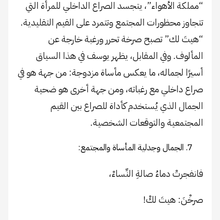
“مملكة الأهواء”، يتجسد الصراع الداخلي للمرأة التي
تتجاوز محظورات المجتمع وتتمرد على القيم التقليدية.
“هيتَ لك” تصبح صرخة تحرر ورغبة خارجة عن
المألوف. وفي المقابل، يظهر يوسف في هذا السياق
أسيرًا لجماله، ما يعكس مأساة مزدوجة: من جهة هو في
صراع داخلي مع رغباته، ومن جهة أخرى هو ضحية
الجمال الذي يُستخدم كأداة للصراع بين القيم
المجتمعية والتوقعات الشخصية.
الجمال وجدلية المأساة والمجتمع:
فانفجرتْ دماءُ صالةِ النِّساءْ،
صرخْنَ: هيتَ لكْ!