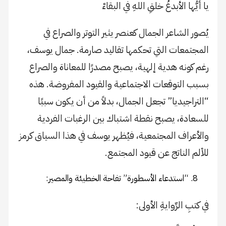
يا أيُّها الأبدعُ خلقِ اللهِ في البقاءْ
يُصور الشاعر الجمال كعنصر يثير التوتر والصراع في
المجتمعات التي تحكمها تقاليد صارمة. جمال يوسف،
رغم كونه هدية إلهية، يصبح مصدرًا للمعاناة والصراع
بسبب التوقعات الاجتماعية والقيود المفروضة. هذه
“التراجيديا” تجعل الجمال، بدلاً من أن يكون سببًا
للسعادة، يصبح نقطة اشتباك بين الرغبات الفردية
والأعراف المجتمعية، فيُظهر يوسف في هذا السياق كرمز
للألم الناتج عن قيود المجتمع.
“استدعاء الأسطورة” تفاحة الخطيئة والمصير:
في كتبِ الرِّوايةِ الأولى: