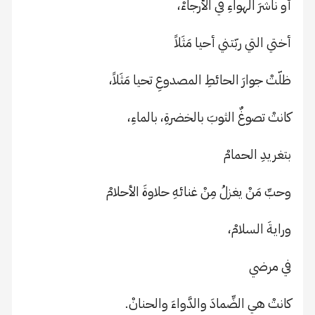
أو ناشرَ الهواءِ في الأرجاءْ،
أختي التي ربّتني أحيا مَثَلاً
ظلّتْ جوارَ الحائطِ المصدوعِ تحيا مَثَلاً،
كانتْ تصوغٌ الثوبَ بالخضرةِ، بالماءِ،
بتغريدِ الحمامْ
وحبِّ مَنْ يغزلُ مِنْ غنائهِ حلاوةَ الأحلامْ
ورايةَ السلامْ،
في مرضي
كانتْ هي الضِّمادَ والدَّواءَ والحنانْ.