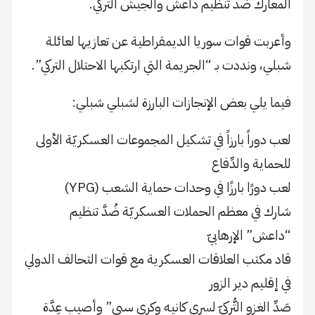
المعارك ضد تنظيم داعش والجيش التركي.
وأعربت قوات سوريا الديمقراطية عن تعازيها لعائلة
شبلي، ونددت بـ “الجريمة التي ارتكبها الاحتلال التركي”.
فيما يلي بعض الإنجازات البارزة لشبلي شبلي:
لعب دوراً بارزاً في تشكيل المجموعات العسكريّة الأولى
للحماية والدِّفاع
لعب دورًا بارزًا في وحدات حماية الشعب (YPG)
شارك في معظم الحملات العسكريّة ضُدَّ تنظيم
“داعش” الإرهابيّ
قاد مكتب العلاقات العسكرية مع قوات التحالف الدولي
في إقليم دير الزور
صَدِّ الغزو التُّركيّ لسري كانيه وكري سبي” وأصيب عِدَّة