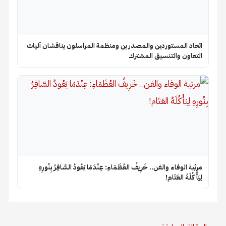
اتحاد المستوردين والمصدرين ومنظمة المراسلون يناقشان آليات
التعاون والتنسيق المشترك
​مرثية الوفاء والفن.. خَرِيفُ العُظَمَاءِ: عِنْدَمَا يَعُودُ السَّافِرُ بِنُورِهِ
لِيَأْكُلَهُ العَتَام!