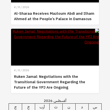
4 / 8 / 2026
Al-Sharaa Receives Mazloum Abdi and Ilham
Ahmed at the People’s Palace in Damascus
4 / 8 / 2026
Ruken Jamal: Negotiations with the
Transitional Government Regarding the
Future of the YPJ Are Ongoing
أغسطس 2026
س
د
ن
ث
أرب
خ
ج