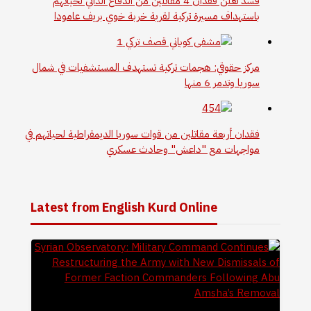
قسد تعلن فقدان 4 مقاتلين من الدفاع الذاتي لحياتهم
باستهداف مسيرة تركية لقرية خربة خوي بريف عامودا
مركز حقوقي: هجمات تركية تستهدف المستشفيات في شمال
سوريا وتدمر 6 منها
فقدان أربعة مقاتلين من قوات سوريا الديمقراطية لحياتهم في
مواجهات مع "داعش" وحادث عسكري
Latest from English Kurd Online