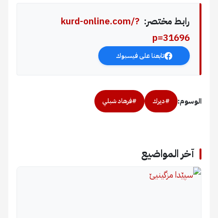
رابط مختصر:
kurd-online.com/?
p=31696
تابعنا على فيسبوك
الوسوم:
#ديرك
#فرهاد شبلي
آخر المواضيع