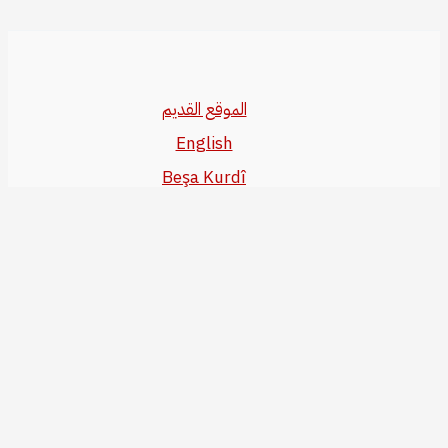
الموقع القديم
English
Beşa Kurdî
آخر المواضيع
سياسة حقوق النشر
من نحن
سياسة الخصوصية
للاتصال بنا
editor@kurdonline.info