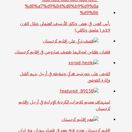
رأس العين في بعض وثائق الأرشيف العثماني خلال القرن
19م ( ملحق وثائقي)
فقدان طفلين لحياتهما بقصف صاروخي في إقليم كردستان
القبض على خورشيد هركي وشقيقه في أربيل بتهم القتل
وإثارة الفوضى
استهداف مخيم للاحزاب الكردية الإيرانية في أربيل بإقليم
كردستان
‏إقليم كردستان يعتزم ‏فتح معبر في قضاء سوران مع إيران