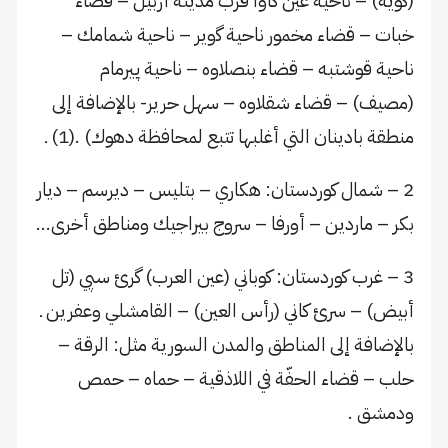
(كويه) – ناحية عين كاوا قرب مدينة أربيل – قضاء
خبات – قضاء مخمور ناحية ﮔوير – ناحية شمامك –
ناحية قوشتبه – قضاء بنصلاوه – ناحية پيرمام
(مصيف) – قضاء شقلاوه – سهل حرير- بالإضافة إلى
منطقة بادينان التي أغلبها تتبع لمحافظة دهوك) .(1) ـ
2 – شمال كوردستان: هكاري – بتليس – ديرسم – ديار
بكر – ماردين – أورفا – سروج بيراجيك ومناطق أخرى…
3 – غرب كوردستان: كوباني (عين العرب) گرئ سپي (تل
أبيض) – سرئ كاني (رأس العين) – القامشلي وعفرين ـ
بالإضافة إلى المناطق والمدن السورية مثل: الرقة –
حلب – قضاء الحفّة في اللاذقية – حماه – حمص
ودمشق .