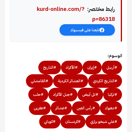
رابط مختصر:
kurd-online.com/?
p=86318
تابعنا على فيسبوك
الوسوم:
#أربيل
#إيران
#الأكراد
#التاريخ
#التاريخ الكردي
#العشائر الكردية
#القامشلي
#تركيا
#تل أبيض
#جبل الأكراد
#حلب
#دهوك
#رأس العين
#عشائر
#عفرين
#علي شيخو برازي
#كردستان
#كوباني