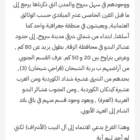
ووجودهم في سهل سروج والمدن التي ذكرناها يرجع إلى
ما قبل القرن الخامس عشر الميلادي حسب الوثائق
العثمانية, ويعيشون في منطقة جغرافية واحد كما
أسلفنا, ابتداء من شمالي شرقي مدينة سروج, إلى حدود
عشائر البدو في محافظة الرقة, بطول يزيد عن 80 كم ,
وعرض يتراوح بين 20 و 50 كم. عرف القسم الجنوبي
من أراضيهم ب برية الشيخان (قراجي شيخان) (3),
يحدهم من الشرق عشيرة شداد الكوردية ومن الغرب
عشيرة كيتكان الكوردية , ومن الجنوب عشائر البدو
العربية (العنزة) , ويعود وجود قسم منهم في باقي بلاد
الشام إلى العهد الأيوبي.
وهذا الفرع يدعي الانتماء إلى آل البيت (الأشراف) لكني
لم أجد لهم أية