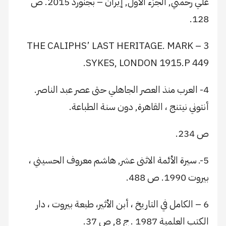
علي رحمتي, الجزء الأول, إيران – بجنورد 2015. ص
128.
3 – THE CALIPHS’ LAST HERITAGE. MARK
SYKES, LONDON 1915.P 449.
4- العرب منذ العصر الجاهلي حتى عصر عبد الناصر.
أنتوني نيتنج ، القاهرة, دون سنة الطباعة.
ص 234.
5-ـ سيرة الأئمة الاثنى عشر, هاشم معروف الحسيني ،
بيروت 1990. ص 488.
6 – الكامل في التاريخ ، أبن الأثير، طبعة بيروت ، دار
الكتب العلمية 1987 . ج 8, ص 37.