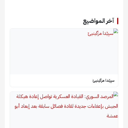
آخر المواضيع
سپێدا مزگینیێ