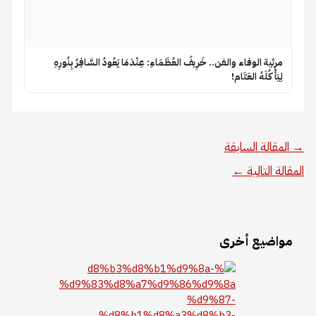
​مرثية الوفاء والفن.. خَرِيفُ العُظَمَاءِ: عِنْدَمَا يَعُودُ السَّافِرُ بِنُورِهِ
لِيَأْكُلَهُ العَتَام!
→
المقالة السابقة
المقالة التالية
←
مواضيع أخرى