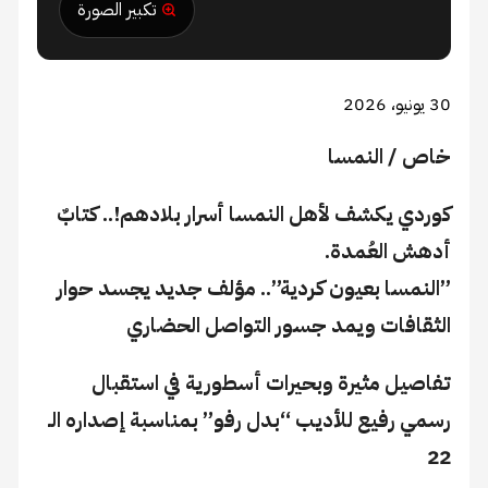
تكبير الصورة
30 يونيو، 2026
​خاص / النمسا
​كوردي يكشف لأهل النمسا أسرار بلادهم!.. كتابٌ
أدهش العُمدة.
​”النمسا بعيون كردية”.. مؤلف جديد يجسد حوار
الثقافات ويمد جسور التواصل الحضاري
​تفاصيل مثيرة وبحيرات أسطورية في استقبال
رسمي رفيع للأديب “بدل رفو” بمناسبة إصداره الـ
22