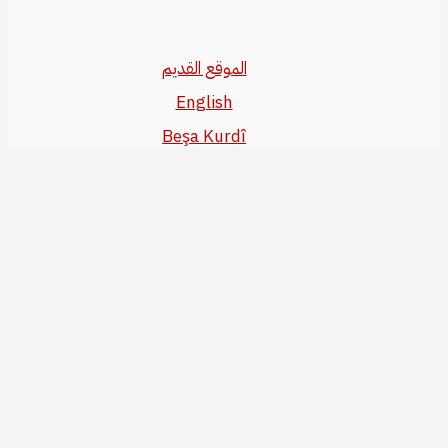
الموقع القديم
English
Beşa Kurdî
آخر المواضيع
سياسة حقوق النشر
من نحن
سياسة الخصوصية
للاتصال بنا
editor@kurdonline.info