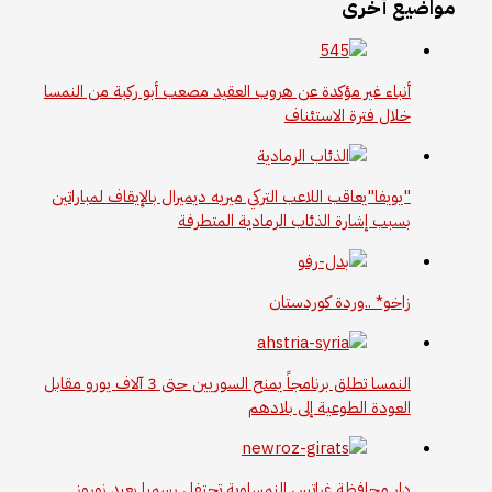
مواضيع أخرى
أنباء غير مؤكدة عن هروب العقيد مصعب أبو ركبة من النمسا
خلال فترة الاستئناف
"يويفا"يعاقب اللاعب التركي ميريه ديميرال بالإيقاف لمباراتين
بسبب إشارة الذئاب الرمادية المتطرفة
زاخو* ..وردة كوردستان
النمسا تطلق برنامجاً يمنح السوريين حتى 3 آلاف يورو مقابل
العودة الطوعية إلى بلادهم
دار محافظة غراتس النمساوية تحتفل رسميا بعيد نوروز