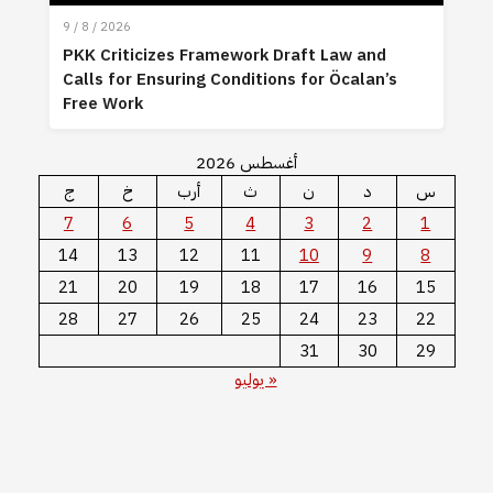
9 / 8 / 2026
PKK Criticizes Framework Draft Law and
Calls for Ensuring Conditions for Öcalan’s
Free Work
أغسطس 2026
س
د
ن
ث
أرب
خ
ج
7
6
5
4
3
2
1
14
13
12
11
10
9
8
21
20
19
18
17
16
15
28
27
26
25
24
23
22
31
30
29
« يوليو