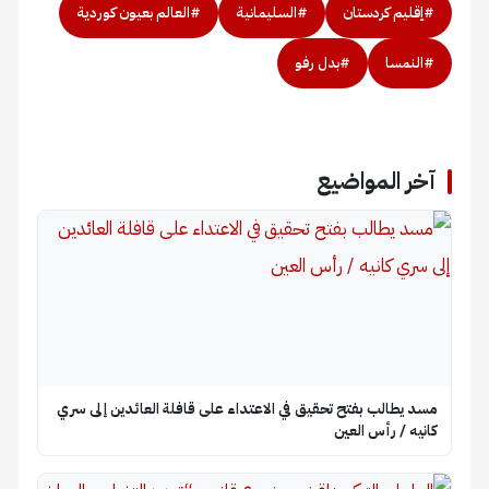
#إقليم كردستان
#السليمانية
#العالم بعيون كوردية
#النمسا
#بدل رفو
آخر المواضيع
مسد يطالب بفتح تحقيق في الاعتداء على قافلة العائدين إلى سري
كانيه / رأس العين