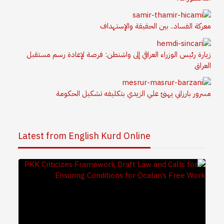
معركة الفساد.. بين الحقيقة والإستهداف
زيارة رئيس الوزراء العراقي إلى واشنطن: فرصة لإعادة رسم مستقبل
العراق
مسرور بارزاني يهنئ علي الزيدي بتكليفه تشكيل الحكومة
Latest from English Kurd Online