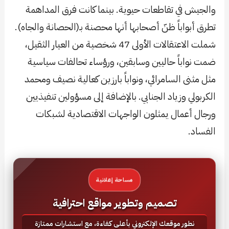
والجيش في تقاطعات حيوية. بينما كانت فرق المداهمة
تطرق أبواباً ظنّ أصحابها أنها محصنة بـ(الحصانة والجاه).
شملت الاعتقالات الأولى 47 شخصية من العيار الثقيل،
ضمت نواباً حاليين وسابقين، ورؤساء تحالفات سياسية
مثل مثنى السامرائي، ونواباً بارزين كعالية نصيف ومحمد
الكربولي وزياد الجنابي. بالإضافة إلى مسؤولين تنفيذيين
ورجال أعمال يمثلون الواجهات الاقتصادية لشبكات
الفساد.
مساحة إعلانية
تصميم وتطوير مواقع احترافية
نطور موقعك الإلكتروني بأعلى كفاءة، مع استشارات ممتازة