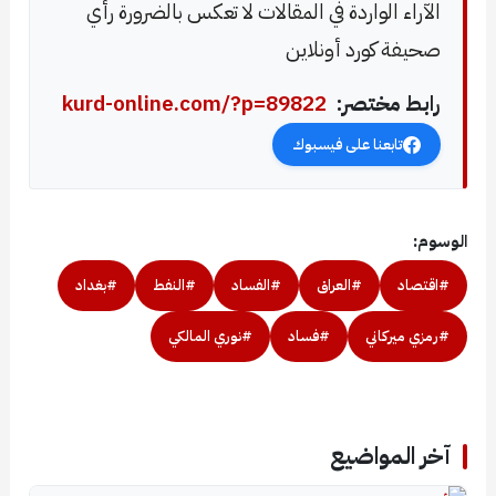
الآراء الواردة في المقالات لا تعكس بالضرورة رأي
صحيفة كورد أونلاين
رابط مختصر:
kurd-online.com/?p=89822
تابعنا على فيسبوك
الوسوم:
#اقتصاد
#العراق
#الفساد
#النفط
#بغداد
#رمزي ميركاني
#فساد
#نوري المالكي
آخر المواضيع