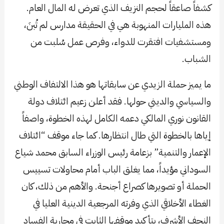
كشفاً صاعقاً لحجم النزيف الذي تعرض له المال العام.
هذه المليارات المنهوبة هي في الحقيقة مدارس لم تُبنَ،
ومستشفيات افتقرت للدواء، وفرص عمل سُلبت من
الشباب.
ما يميز حملة الزيدي عن سابقاتها هو هذا الالتفاف الوطني
والسياسي والديني حولها. فقد أعلن زعيم ائتلاف دولة
القانون نوري المالكي دعمه الكامل لهذه الخطوة، واصفاً
إياها بالخطوة التي طال انتظارها. كما جاء موقف “ائتلاف
الإعمار والتنمية” بزعامة رئيس الوزراء السابق محمد شياع
السوداني مؤيداً، مما يغلق الباب أمام محاولات تسييس
الحملة أو تصويرها كصراع أجنحة. والأهم من ذلك، كان
الغطاء الأخلاقي الذي وفرته المرجعية الدينية العليا في
النجف الأشرف، بتأكيد موقفها الثابت في محاربة الفساد