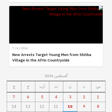
7 / 8 / 2026
New Arrests Target Young Men from Shitka
Village in the Afrin Countryside
أغسطس 2026
س
د
ن
ث
أرب
خ
ج
7
6
5
4
3
2
1
14
13
12
11
10
9
8