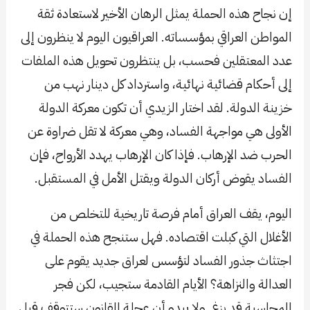
إن نجاح هذه الحملة يمثل الرهان الأخير لاستعادة ثقة
المواطن العراقي بمؤسساته. العراقيون اليوم لا ينظرون إلى
عدد المعتقلين فحسب، بل ينتظرون تحويل هذه الملفات
إلى أحكام قضائية نهائية، واسترداد كل دينار نهب من
خزينة الدولة. لقد اختار الزيدي أن تكون معركة الدولة
الأولى هي مواجهة الفساد، وهي معركة لا تقل ضراوة عن
الحرب ضد الإرهاب. فإذا كان الإرهاب يهدد الأرواح، فإن
الفساد يقوض أركان الدولة ويقتل الأمل في المستقبل.
اليوم، يقف العراق أمام فرصة تاريخية للتخلص من
الأغلال التي كبلت اقتصاده. فهل ستنجح هذه الحملة في
اجتثاث جذور الفساد لتؤسس لعراق جديد يقوم على
العدالة والنزاهة؟ الأيام القادمة ستجيب، لكن فجر
المحاسبة قد بزغ. ولا يبدو أن عجلة القانون ستتوقف قبل