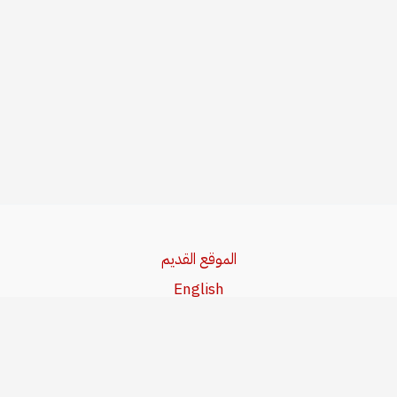
الموقع القديم
English
Beşa Kurdî
آخر المواضيع
سياسة حقوق النشر