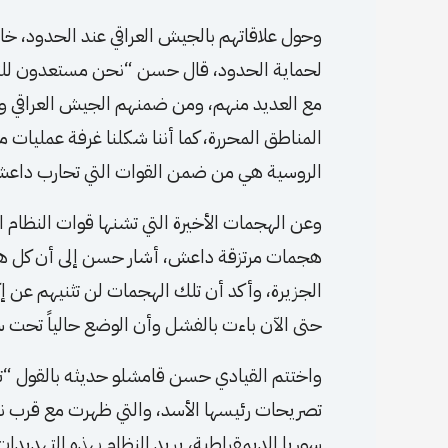
وحول علاقاتهم بالجيش العراقي عند الحدود، خا
لحماية الحدود، قال حسن “نحن مستعدون للتف
مع العديد منهم، ومن ضمنهم الجيش العراقي وه
المناطق المحررة، كما أننا شكلنا غرفة عمليات 
الروسية هي من ضمن القوات التي تحارب داع
وعن الهجمات الأخيرة التي تشنها قوات النظام الب
هجمات مرتزقة داعش، أشار حسن إلى أن كل هذ
الجزيرة، وأكد أن تلك الهجمات لن تثنيهم عن 
حتى الآن باءت بالفشل وأن الوضع حالياً تحت س
واختتم القيادي حسن قامشلو حديثه بالقول “تهدي
تصريحات رئيسها الأسد، والتي ظهرت مع قرب ن
سوريا الديمقراطية، يريد النظام بهذه التهديدات 