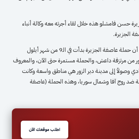
ة حسن قامشلو هذه خلال لقاء أجرته معه وكالة أنباء
فة الجزيرة.
حيث قال حسن في بداية حديثه “كما هو معلوم أن حملة عاصفة الجزيرة بدأت في الـ9 من شهر أيلول
لزور من مرتزقة داعش، والحملة مستمرة حتى الآن، والمعروف
دي وصولاً إلى مدينة دير الزور هي مناطق واسعة وكانت
ية ضد روج آفا وشمال سوريا، وهذه الحملة (عاصفة
اطلب موقعك الآن