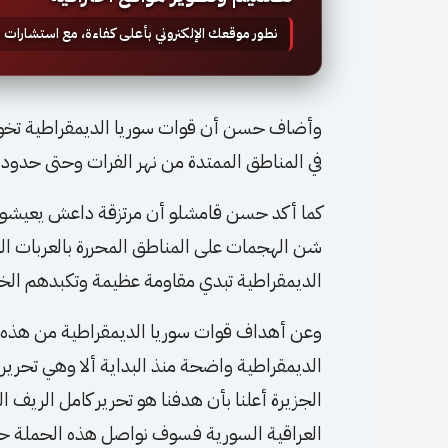
نطور موقعك الإلكتروني بأعلى كفاءة، مع استشارات
وأضاف حسن أن قوات سوريا الديمقراطية تخو
في المناطق الممتدة من نهر الفرات وحتى حدود م
كما أكد حسن قامشلو أن مرتزقة داعش يعيشون أ
شن الهجمات على المناطق المحررة بالعربات ال
الديمقراطية تبدي مقاومة عظيمة وتكبدهم الخس
وعن أهداف قوات سوريا الديمقراطية من هذه
الديمقراطية واضحة منذ البداية ألا وهي تحري
الجزيرة أعلنا بأن هدفنا هو تحرير كامل الريف ال
العراقية السورية فسوف نواصل هذه الحملة حت