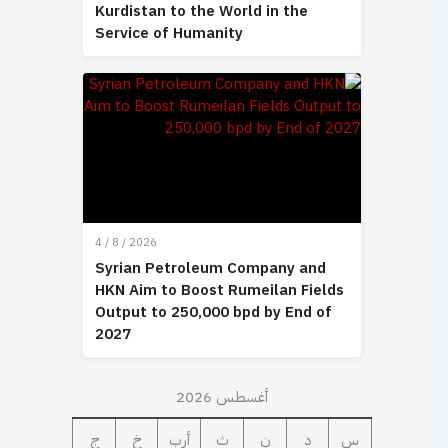
Kurdistan to the World in the
Service of Humanity
4 / 8 / 2026
Syrian Petroleum Company and
HKN Aim to Boost Rumeilan Fields
Output to 250,000 bpd by End of
2027
أغسطس 2026
س
د
ن
ث
أرب
خ
ج