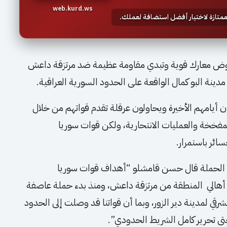
web.kurd.ws
 ممتازة لاختيار أفضل استضافة لعملك.
ض معارك قوية وتبدي مقاومة عظيمة ضد مرتزقة داعش
دينة البو كمال الواقعة على الحدود السورية العراقية.
يامهم الأخيرة ويحاولون عرقلة تقدم قواتهم من خلال
مفخخة والعمليات الانتحارية، ولكن قوات سوريا
ائر باستمرار.
 الحملة قال حسن قامشلو “أهداف قوات سوريا
ر أهالي المنطقة من مرتزقة داعش، ومنذ بدء حملة عاصفة
شرقي لمدينة دير الزور، وبما أن قواتنا قد وصلت إلى الحدود
ى تحرير كامل الشريط الحدودي”.