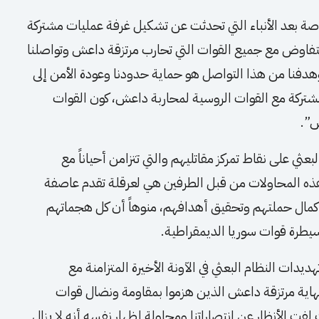
صة بعد الأنباء التي تحدثت عن تشكيل غرفة عمليات مشتركة
اوض مع جميع القوات التي تحارب مرتزقة داعش وتواصلنا
دفنا من هذا التواصل هو حماية حدودنا وعودة الأمن إلى
مشتركة مع القوات الروسية لمحاربة داعش، كون القوات
ش”.
عثي على نقاط تمركز مقاتليهم والتي تتزامن أحياناً مع
ه المحاولات من قبل الطرفين هي لعرقلة تقدم عاصفة
إكمال حملتهم وتحقيق أهدافهم، منوهاً أن كل هجماتهم
يطرة قوات سوريا الديمقراطية.
دات النظام البعثي في الآونة الأخيرة المتزامنة مع
هاية مرتزقة داعش الذين هزموا بمقاومة ونضال قوات
لفت الأنظار عن انتصاراتنا ومحاولة إظهار نفسه أنه لا يزال