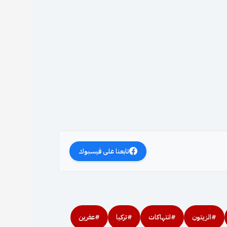
تابعنا على فيسبوك
#الزيتون
#انتهاكات
#تركيا
#عفرين