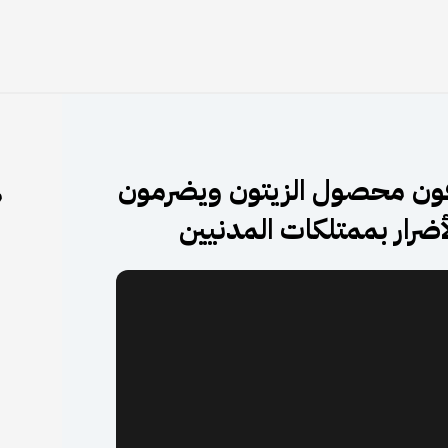
قون محصول الزيتون ويضرمون
م
لأضرار بممتلكات المدنيين