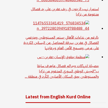
استمرار نهب الزيتون في ريف عفرين على يد فصائل
مدعومة من تركيا
بالرغم من نداءات الأهالي يستمر المستوطنين ومتزعمي
الفصائل في عفرين بسرقة المحاصل من البساتين الكردية
على مرمى ومسمع الأمن العام وبرعايتها
حصيلة انتهاكات وجرائم فصائل مايعرف سابقا
ب"الجيش الوطني السوري المدعوم من تركيا
والمستوطنين بحق السكان الأصليين الكُرد في منطقة ...
Latest from English Kurd Online