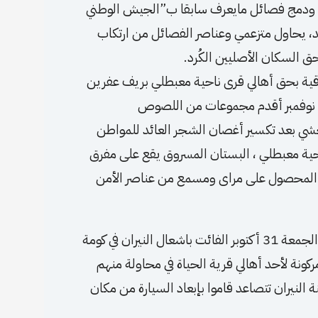
رين ودمج فصائل مايعرف سابقا ب”الجيش الوطني
د، يحاول متزعمي وعناصر الفصائل من ارتكاب
 السكان الأصليين الكُرد.
قية بحق أهالي قرى ناحية معبطلي بريف عفرين
منذ بداية جني موسم الزيتون وحتى الآن، اليوم السبت 1 نوفمبر أقدم مجموعات من اللصوص
ة زيتون بشكل وحشي بعد تكسير أغصان الشجر العائد للمواطن
حية معبطلي ، البستان المسروق يقع على مفرق
 المحصول على مراى ومسمع من عناصر الأمن
– وفي سياق متصل، حاول اللصوص الملثمين ليلة أمس الجمعة 31 أكتوبر الفائت باشعال النيران في كومة
ونة لأحد أهالي قرية الحياة في محاولة منهم
ة النيران تتصاعد قاموا بإبعاد السيارة من مكان