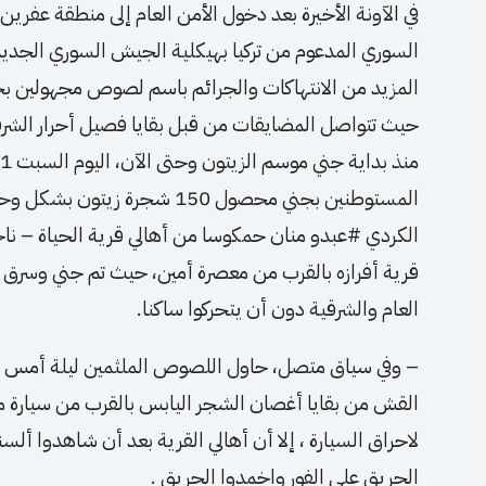
في الآونة الأخيرة بعد دخول الأمن العام إلى منطقة عف
السوري المدعوم من تركيا بهيكلية الجيش السوري الجدي
المزيد من الانتهاكات والجرائم باسم لصوص مجهولين بحق
حيث تتواصل المضايقات من قبل بقايا فصيل أحرار الشر
المستوطنين بجني محصول 150 شجر
الكردي #عبدو منان حمكوسا من أهالي قرية الحياة – نا
قرية أفرازه بالقرب من معصرة أمين، حيث تم جني وسرق
العام والشرقية دون أن يتحركوا ساكنا.
القش من بقايا أغصان الشجر اليابس بالقرب من سيارة مرك
لاحراق السيارة ، إلا أن أهالي القرية بعد أن شاهدوا ألسن
الحريق على الفور واخمدوا الحريق .