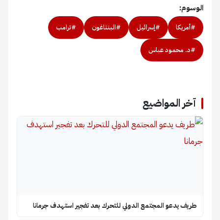
الوسوم:
#أمريكا
#إسرائيل
#البنتاغون
#ترامب
#د. محمود عباس
آخر المواضيع
طريف يدعو المجتمع الدولي للتحرك بعد تفجير استهدف جرمانا