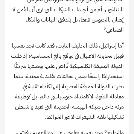
البنتاغون، أم من أجندات الشركات التي ترى أن الأمن لا
يُصان بالجيوش فقط، بل بتدفق البيانات والذكاء
الصناعي؟
أما إسرائيل، ذلك الحليف الثابت، فقد كانت تجد نفسها
قبيل محاولة الاغتيال في موقع بالغ الحساسية؛ إذ ظلت
الدولة العميقة الكلاسيكية تُراهن عليها بوصفها شريكًا
استخباراتيًا راسخًا ضمن تحالفات تقليدية ممتدة، بينما
نظرت الدولة العميقة العصرية إليها كأداة تقنية في
معادلة النفوذ، لا كامتداد جيوسياسي دائم، بل كوظيفة
مرنة داخل شبكة الهيمنة الجديدة التي تعيد واشنطن
تشكيلها بلغة الشيفرات لا عبر الخرائط.
والخليج؟ وجد نفسه يفاوض على مواقفه بين قوتين،