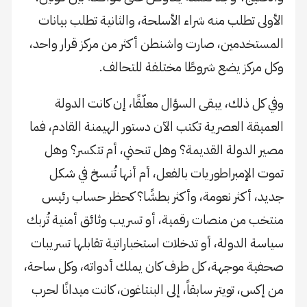
الأولى تطلب منه شراء الأسلحة، والثانية تطلب بيانات
المستخدمين، صارت واشنطن أكثر من مركز قرار واحد،
وكل مركز يضع شروطًا مختلفة للتحالف.
وفي كل ذلك، يبقى السؤال معلّقًا، إن كانت الدولة
العميقة العصرية تكتب الآن دستور الهيمنة القادم، فما
مصير الدولة القديمة؟ وهل تنحني، أم تتكسر؟ وهل
تموت الإمبراطوريات بالفعل، أم أنها تُنسخ في شكل
جديد، أكثر نعومة، وأكثر بطشًا؟ كحظر حساب رئيس
منتخب من منصات رقمية، أو تسريب وثائق أمنية تُربك
سياسة الدولة، أو تدخلات استخباراتية تقابلها تسريبات
صحفية موجهة، كل طرف كان يملك أدواته، وكل ساحة،
من إكس، تويتر سابقاً، إلى البنتاغون، كانت ميدانًا لحرب