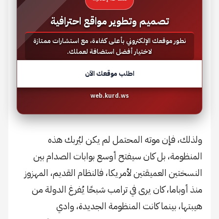
تصميم وتطوير مواقع احترافية
نطور موقعك الإلكتروني بأعلى كفاءة، مع استشارات ممتازة
لاختيار أفضل استضافة لعملك.
اطلب موقعك الآن
web.kurd.ws
ولذلك، فإن موته المحتمل لم يكن ليُربك هذه
المنظومة، بل كان سيفتح أوسع بوابات الصدام بين
النسختين العميقتين لأمريكا، فالنظام القديم، المهزوز
منذ أوباما، كان يرى في ترامب شبحًا يُفرغ الدولة من
هيبتها، بينما كانت المنظومة الجديدة، وادي