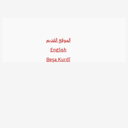
الموقع القديم
English
Beşa Kurdî
آخر المواضيع
سياسة حقوق النشر
من نحن
سياسة الخصوصية
للاتصال بنا