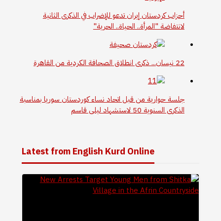
أحزاب كردستان إيران تدعو للإضراب في الذكرى الثانية
لانتفاضة "المرأة.. الحياة.. الحرية"
22 نيسان... ذكرى انطلاق الصحافة الكردية من القاهرة
جلسة حوارية من قبل اتحاد نساء كوردستان سوريا بمناسبة
الذكرى السنوية 50 لاستشهاد ليلى قاسم
Latest from English Kurd Online