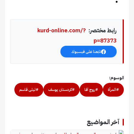
رابط مختصر:
kurd-online.com/?
p=87373
تابعنا على فيسبوك
الوسوم:
#المرأة
#روج آفا
#كردستان يوسف
#ليلى قاسم
آخر المواضيع