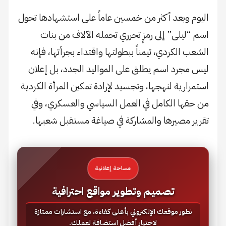
اليوم وبعد أكثر من خمسين عاماً على استشهادها تحول
اسم “ليلى” إلى رمزٍ تحرري تحمله الآلاف من بنات
الشعب الكردي، تيمناً ببطولتها واقتداء بجرأتها، فإنه
ليس مجرد اسم يطلق على المواليد الجدد، بل إعلان
استمرارية لنهجها، وتجسيد لإرادة تمكين المرأة الكردية
من حقها الكامل في العمل السياسي والعسكري، وفي
تقرير مصيرها والمشاركة في صياغة مستقبل شعبها.
مساحة إعلانية
تصميم وتطوير مواقع احترافية
نطور موقعك الإلكتروني بأعلى كفاءة، مع استشارات ممتازة
لاختيار أفضل استضافة لعملك.