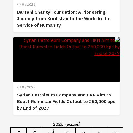
4 / 8 / 2026
Barzani Charity Foundation: A Pioneering
Journey from Kurdistan to the World in the
Service of Humanity
4 / 8 / 2026
Syrian Petroleum Company and HKN Aim to
Boost Rumeilan Fields Output to 250,000 bpd
by End of 2027
أغسطس 2026
س
د
ن
ث
أرب
خ
ج