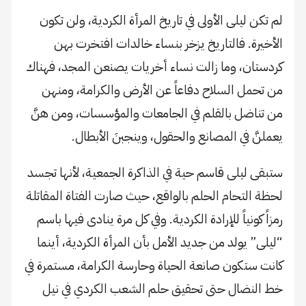
لم تكن ليلى الأولى في تاريخ المرأة الكردية، ولن تكون
الأخيرة. فالتاريخ يزخر بنساء خالدات افتخرت بهن
كردستان، وما زالت نساء أخريات يصنعن المجد، فهناك
من تحمل السلاح دفاعاً عن الأرض والكرامة، ومنهن
من تناضل بالقلم في الجامعات والمؤسسات، ومن هنَّ
يعملنَّ في المصانع والحقول، وينجبنَ الأبطال.
ستبقى ليلى قاسم حية في الذاكرة الجمعية، لأنها تجسد
لحظة التحام الحلم بالواقع، حيث صارت الفتاة المقاتلة
رمزاً كونياً للإرادة الكردية. وفي كل مرة ينادى فيها باسم
“ليلى” يولد من جديد الأمل بأن المرأة الكردية، أينما
كانت ستكون صانعة الحياة وحارسة الكرامة، مستمرة في
خط النضال حتى تحقيق حلم الشعب الكردي في نيل