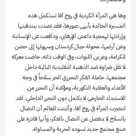
وها هي المرأة الكردية في روج آفا تستكمل هذه
المسيرة الخالدة بأبهى صورها، فقد تصدت ببندقيتها
وإرادتها لهمجية داعش الإرهابي، ودافعت عن الإنسانية
وعن أرضها، محولة جبال كردستان وسهولها إلى حصن
للكرامة، وعرين اللبوات، وفي الوقت ذاته، خاضت معركة
لا تقل ضراوة ضد الذهنية التقليدية البالية داخل
مجتمعها، حاملة الفكر التحرري الحر سلاحاً في وجه
الأعداء والعقلية الذكورية، ومؤكدة أن التحرر من
الاستبداد الخارجي لا يكتمل دون التحرر الداخلي. لقد
انتصرت المرأة في روج آفا، وأثبتت للعالم أن النضال
بالسلاح لا ينفصل عن النضال بالفكر، وأنها قادرة على
صنع مجتمع جديد تسوده الحرية والمساواة.