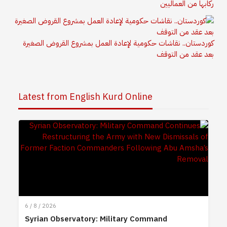
ركابها من العماليين
كوردستان.. نقاشات حكومية لإعادة العمل بمشروع القروض الصغيرة
بعد عقد من التوقف
Latest from English Kurd Online
6 / 8 / 2026
Syrian Observatory: Military Command