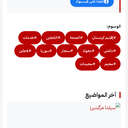
تابعنا على فيسبوك
الوسوم:
#إقليم كردستان
#الصحة
#اللاجئين
#خدمات
#داعش
#دهوك
#سنجار
#سوريا
#لاجئين
#مخيم
#مخيمات
آخر المواضيع