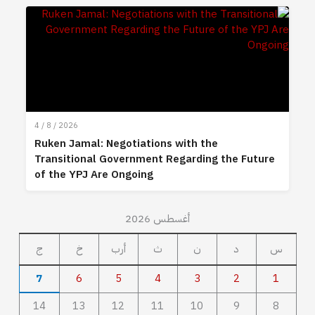
4 / 8 / 2026
Ruken Jamal: Negotiations with the
Transitional Government Regarding the Future
of the YPJ Are Ongoing
أغسطس 2026
س
د
ن
ث
أرب
خ
ج
7
6
5
4
3
2
1
14
13
12
11
10
9
8