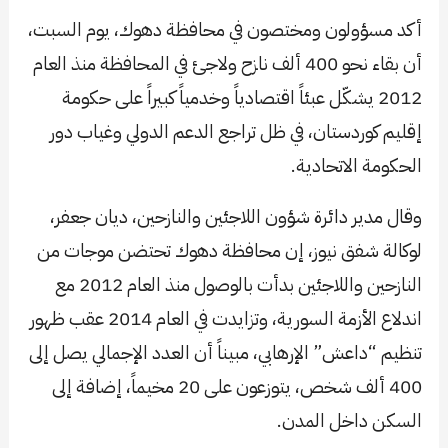
أكد مسؤولون ومختصون في محافظة دهوك، يوم السبت،
أن بقاء نحو 400 ألف نازح ولاجئ في المحافظة منذ العام
2012 يشكّل عبئاً اقتصادياً وخدمياً كبيراً على حكومة
إقليم كوردستان، في ظل تراجع الدعم الدولي وغياب دور
الحكومة الاتحادية.
وقال مدير دائرة شؤون اللاجئين والنازحين، ديان جعفر،
لوكالة شفق نيوز، إن محافظة دهوك تحتضن موجات من
النازحين واللاجئين بدأت بالوصول منذ العام 2012 مع
اندلاع الأزمة السورية، وتزايدت في العام 2014 عقب ظهور
تنظيم “داعش” الإرهابي، مبيناً أن العدد الإجمالي يصل إلى
400 ألف شخص، يتوزعون على 20 مخيماً، إضافة إلى
السكن داخل المدن.