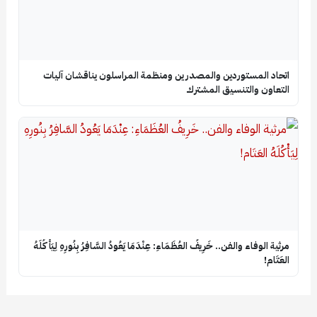
اتحاد المستوردين والمصدرين ومنظمة المراسلون يناقشان آليات
التعاون والتنسيق المشترك
​مرثية الوفاء والفن.. خَرِيفُ العُظَمَاءِ: عِنْدَمَا يَعُودُ السَّافِرُ بِنُورِهِ لِيَأْكُلَهُ
العَتَام!