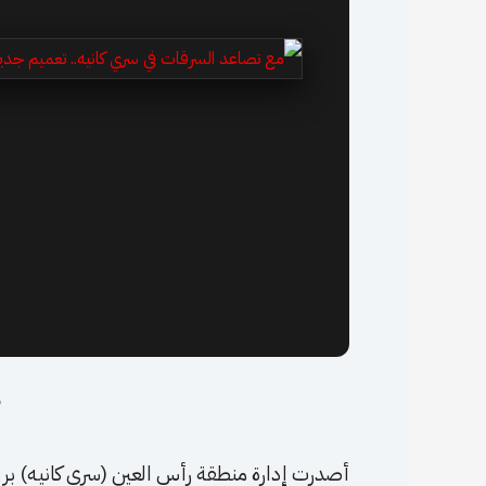
9 
أصدرت إدارة منطقة رأس العين (سري كانيه) بريف