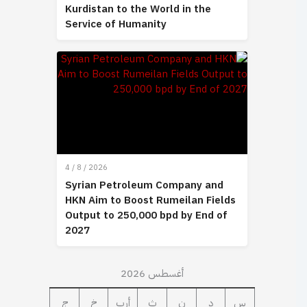
Kurdistan to the World in the
Service of Humanity
4 / 8 / 2026
Syrian Petroleum Company and
HKN Aim to Boost Rumeilan Fields
Output to 250,000 bpd by End of
2027
أغسطس 2026
س
د
ن
ث
أرب
خ
ج