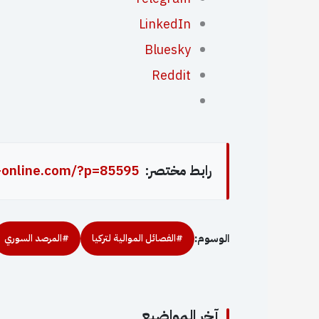
LinkedIn
Bluesky
Reddit
رابط مختصر:
-online.com/?p=85595
الوسوم:
#الفصائل الموالية لتركيا
#المرصد السوري
آخر المواضيع