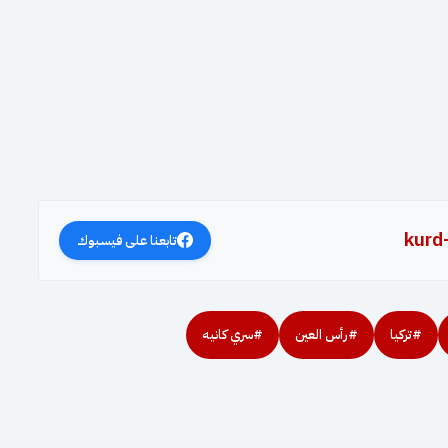
kurd
تابعنا على فيسبوك
#تركيا
#رأس العين
#سري كانيه