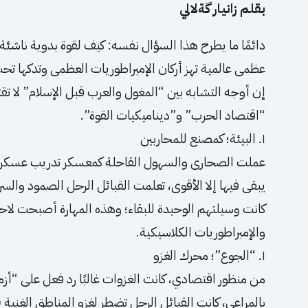
بقلم زانیار گةلالي
دائمًا ما يطرح هذا السؤال نفسه: كيف لقوة بدوية ناشئة ل
عظمى عالمية تهز أركان الإمبراطوريات العظمى وتدكها تح
إن أوجه التشابه بين “المغول والعرب قبل الإسلام” لا ت
“اقتصاد الحرب” و”ديناميكيات القوة”.
١. البيئة؛ كمصنع للمحاربين
عملت الصحارى والسهول القاحلة كمعسكر تدريب عسكري ط
يبقى فيها إلا الأقوى، تعلمت القبائل الرحل الصمود والس
كانت وسيلتهم الوحيدة للبقاء؛ وهذه المهارة أصبحت لا
والإمبراطوريات الكلاسيكية.
١. “الجوع”؛ محرك الغزو
من منظور اقتصادي، كانت الغزوات غالبًا رد فعل على “أز
بالمراعي، كانت القبائل الرحل تضطر لغزو المناطق الغنية (