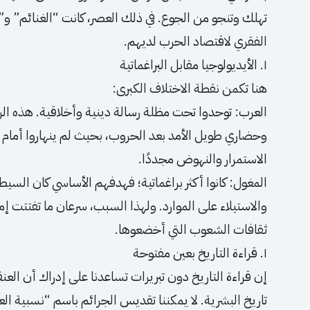
تهلك وتنجو من الجوع. في ذلك العصر، كانت “الغنائم” 
الفقري لاقتصاد الحرب لديهم.
١. الأيديولوجيا مقابل البراغماتية
هنا تكمن نقطة الاختلاف الكبرى:
العرب: توحدوا تحت مظلة رسالة دينية وأخلاقية. هذه ال
وحضاري طويل الأمد بعد الحروب، بحيث لم ينهاروا أمام ال
الاستمرار والنهوض مجددًا.
المغول: كانوا أكثر براغماتية؛ فهدفهم الأساسي كان السي
والاستيلاء على الموارد. ولهذا السبب، سرعان ما تفتتت إم
ثقافات الشعوب التي أخضعوها.
١. قراءة التاريخ بعين مفتوحة
إن قراءة التاريخ دون تبريرات تساعدنا على إدراك أن العن
تاريخ البشرية. لا يمكننا تقديس الجرائم باسم “نسبية ال