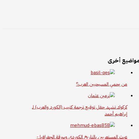
واضيع أخرى
من يحمي المسيحيين العرب؟
كركوك تشهد حفل توقيع ترجمة كتيب (الكورد والعرب) لـ
إبراهيم أحمد
عبث المستعربين بالتاريخ الكوردي وسرقة الجغرافيا -