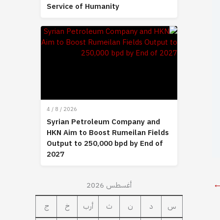
Service of Humanity
4 / 8 / 2026
Syrian Petroleum Company and
HKN Aim to Boost Rumeilan Fields
Output to 250,000 bpd by End of
2027
أغسطس 2026
س
د
ن
ث
أرب
خ
ج