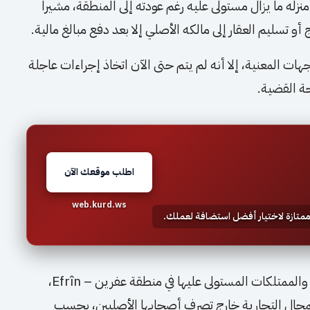
ه ما يزال مستولى عليه رغم عودته إلى المنطقة، مشيراً
 تسليم العقار إلى مالكه الأصلي إلا بعد دفع مبالغ مالية.
ات المعنية، إلا أنه لم يتم حتى الآن اتخاذ إجراءات عاجلة
لجة القضية.
اطلب موقعك الآن
web.kurd.ws
 ممتازة لاختيار أفضل استضافة لعملك.
وتأتي هذه الشكوى في ظل استمرار ملف المنازل والممتلكات المستولى عليها في منطقة عفرين – Efrîn،
والمحال التجارية خارج تصرف أصحابها الأصليين، بحسب