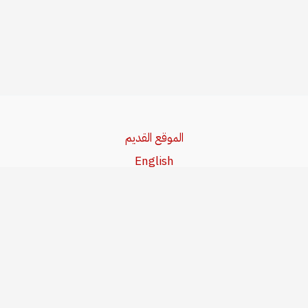
الموقع القديم
English
Beşa Kurdî
آخر المواضيع
سياسة حقوق النشر
من نحن
سياسة الخصوصية