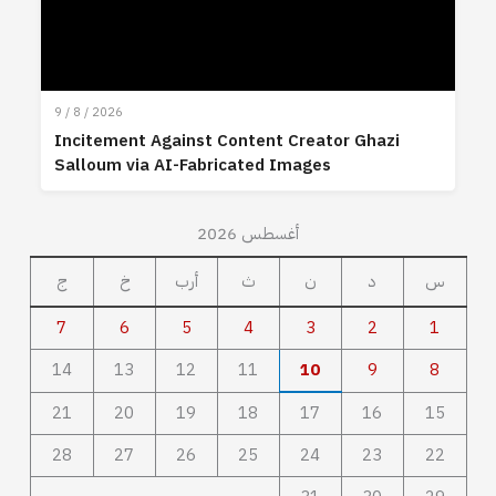
9 / 8 / 2026
Incitement Against Content Creator Ghazi
Salloum via AI-Fabricated Images
أغسطس 2026
س
د
ن
ث
أرب
خ
ج
7
6
5
4
3
2
1
14
13
12
11
10
9
8
21
20
19
18
17
16
15
28
27
26
25
24
23
22