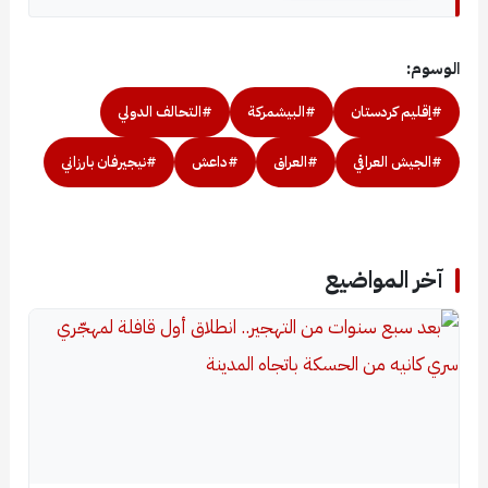
الوسوم:
#إقليم كردستان
#البيشمركة
#التحالف الدولي
#الجيش العراقي
#العراق
#داعش
#نيجيرفان بارزاني
آخر المواضيع