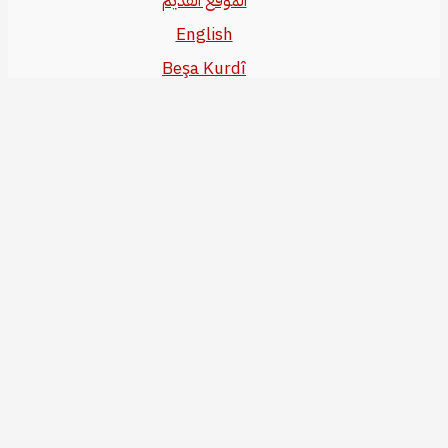
الموقع القديم
English
Beşa Kurdî
آخر المواضيع
سياسة حقوق النشر
من نحن
سياسة الخصوصية
للاتصال بنا
editor@kurdonline.info