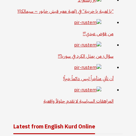
“يا لعيبة يا خريبة” في (لعبة معبر فيش خابور – سيمالكا)!
من فوّض عبدي؟!
سؤال؛ من يمثل الكرد في سوريا؟!
أن تأتي متأخراً ليس دائماً خيراً!
المراهقات السياسية لا تقدم حلولاً واقعية
Latest from English Kurd Online