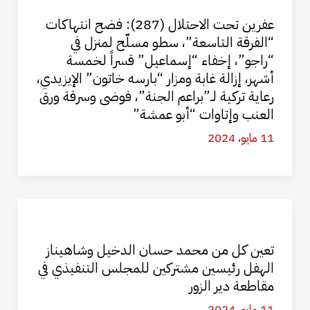
عفرين تحت الاحتلال (287): فضح انتهاكات
“الفرقة التاسعة”، سطو مسلّح لمنزل في
“راجو”، إخفاء “إسماعيل” قسراً لخمسة
أشهر، إزالة غابة ومزار “بارسه خاتون” الإيزيدي،
رعاية تركية لـ”براعم الجنة”، فوضى وسرقة ورق
العنب وإتاوات “أبو عمشة”
11 مايو، 2024
تعين كل من محمد حسان الدخيل وشاهيناز
الهفل رئيسين مشتركين للمجلس التنفيذي في
مقاطعة دير الزور
11 مايو، 2024