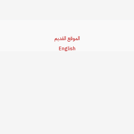
الموقع القديم
English
Beşa Kurdî
آخر المواضيع
سياسة حقوق النشر
من نحن
سياسة الخصوصية
للاتصال بنا
editor@kurdonline.info