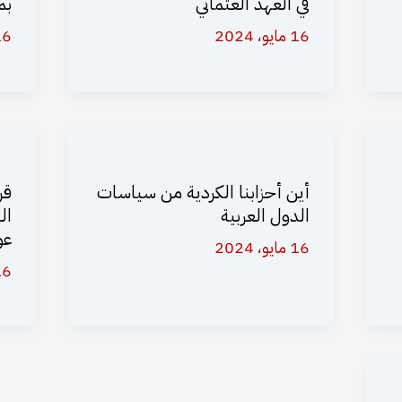
في العهد العثماني
بم
16 مايو، 2024
16 مايو،
أين أحزابنا الكردية من سياسات
قر
الدول العربية
ال
عو
16 مايو، 2024
16 مايو،