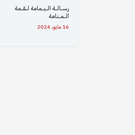
رســالــة الــيــمامة لــقــمة
الــمــنامة
16 مايو، 2024