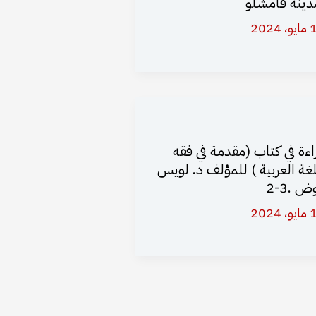
دينة قامشلو
 2024
اءة في كتاب (مقدمة في فقه
لغة العربية ) للمؤلف د. لويس
ض .3-2
 2024