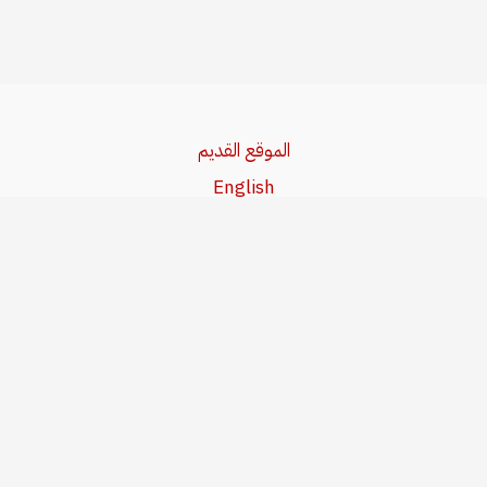
الموقع القديم
English
Beşa Kurdî
آخر المواضيع
سياسة حقوق النشر
من نحن
سياسة الخصوصية
للاتصال بنا
editor@kurdonline.info