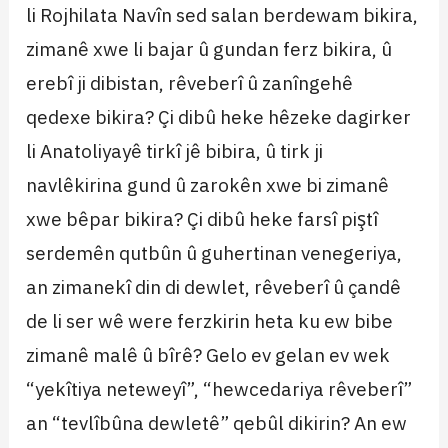
li Rojhilata Navîn sed salan berdewam bikira,
zimanê xwe li bajar û gundan ferz bikira, û
erebî ji dibistan, rêveberî û zanîngehê
qedexe bikira? Çi dibû heke hêzeke dagirker
li Anatoliyayê tirkî jê bibira, û tirk ji
navlêkirina gund û zarokên xwe bi zimanê
xwe bêpar bikira? Çi dibû heke farsî piştî
serdemên qutbûn û guhertinan venegeriya,
an zimanekî din di dewlet, rêveberî û çandê
de li ser wê were ferzkirin heta ku ew bibe
zimanê malê û bîrê? Gelo ev gelan ev wek
“yekîtiya neteweyî”, “hewcedariya rêveberî”
an “tevlîbûna dewletê” qebûl dikirin? An ew