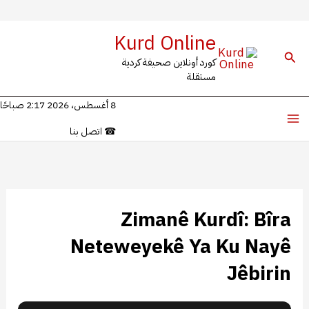
تخط
Kurd Online
إل
البحث
كورد أونلاين صحيفة كردية
مستقلة
المحتو
8 أغسطس، 2026 2:17 صباحًا
اتصل بنا
☎
Zimanê Kurdî: Bîra
Neteweyekê Ya Ku Nayê
Jêbirin