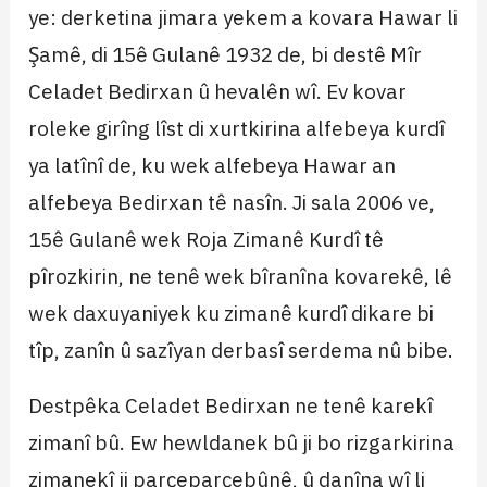
ye: derketina jimara yekem a kovara Hawar li
Şamê, di 15ê Gulanê 1932 de, bi destê Mîr
Celadet Bedirxan û hevalên wî. Ev kovar
roleke girîng lîst di xurtkirina alfebeya kurdî
ya latînî de, ku wek alfebeya Hawar an
alfebeya Bedirxan tê nasîn. Ji sala 2006 ve,
15ê Gulanê wek Roja Zimanê Kurdî tê
pîrozkirin, ne tenê wek bîranîna kovarekê, lê
wek daxuyaniyek ku zimanê kurdî dikare bi
tîp, zanîn û sazîyan derbasî serdema nû bibe.
Destpêka Celadet Bedirxan ne tenê karekî
zimanî bû. Ew hewldanek bû ji bo rizgarkirina
zimanekî ji parçeparçebûnê, û danîna wî li