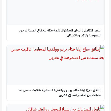
النص الكامل لـ البيان المشترك لقمة مكة للدفاع المشترك بين
السعودية وتركيا وباكستان
إطلاق سراح إيفا ختام بريم ووالدتها المحامية عافيت حسن بعد
ساعات من احتجازهما في عفرين