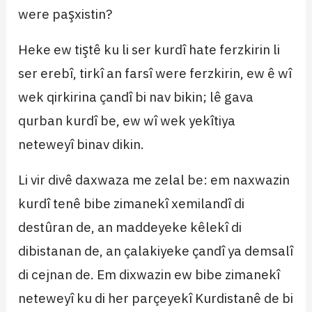
were paşxistin?
Heke ew tiştê ku li ser kurdî hate ferzkirin li
ser erebî, tirkî an farsî were ferzkirin, ew ê wî
wek qirkirina çandî bi nav bikin; lê gava
qurban kurdî be, ew wî wek yekîtiya
neteweyî binav dikin.
Li vir divê daxwaza me zelal be: em naxwazin
kurdî tenê bibe zimanekî xemilandî di
destûran de, an maddeyeke kêlekî di
dibistanan de, an çalakiyeke çandî ya demsalî
di cejnan de. Em dixwazin ew bibe zimanekî
neteweyî ku di her parçeyekî Kurdistanê de bi