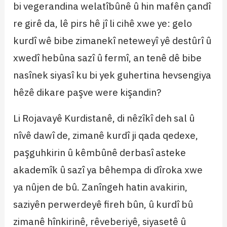
bi vegerandina welatîbûnê û hin mafên çandî
re girê da, lê pirs hê jî li cihê xwe ye: gelo
kurdî wê bibe zimanekî neteweyî yê destûrî û
xwedî hebûna sazî û fermî, an tenê dê bibe
nasînek siyasî ku bi yek guhertina hevsengiya
hêzê dikare paşve were kişandin?
Li Rojavayê Kurdistanê, di nêzîkî deh sal û
nîvê dawî de, zimanê kurdî ji qada qedexe,
paşguhkirin û kêmbûnê derbasî asteke
akademîk û sazî ya bêhempa di dîroka xwe
ya nûjen de bû. Zanîngeh hatin avakirin,
saziyên perwerdeyê fireh bûn, û kurdî bû
zimanê hînkirinê, rêveberiyê, siyasetê û