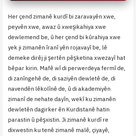
Her çend zimanê kurdî bi zaravayên xwe,
peyvên xwe, awaz û xweşikahiya xwe
dewlemend be, û her çend bi kûrahiya xwe
yek ji zimanên îranî yên rojavayî be, lê
demeke dirêj ji şertên pêşketina xwezayî hat
bêpar kirin. Mafê wî di perwerdeya fermî de,
di zanîngehê de, di saziyên dewletê de, di
navendên lêkolînê de, û di akademiyên
zimanî de nehate dayîn, wekî ku zimanên
dewletên dagirker ên Kurdistanê hatin
parastin û pêşxistin. Ji zimanê kurdî re
dixwestin ku tenê zimanê malê, çiyayê,