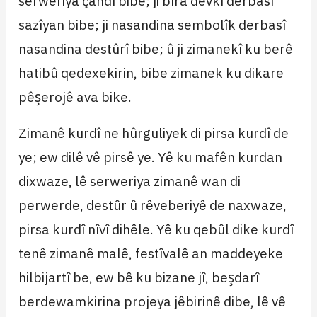
serweriya çandî bibe; ji bîra devkî derbasî
sazîyan bibe; ji nasandina sembolîk derbasî
nasandina destûrî bibe; û ji zimanekî ku berê
hatibû qedexekirin, bibe zimanek ku dikare
pêşerojê ava bike.
Zimanê kurdî ne hûrguliyek di pirsa kurdî de
ye; ew dilê vê pirsê ye. Yê ku mafên kurdan
dixwaze, lê serweriya zimanê wan di
perwerde, destûr û rêveberiyê de naxwaze,
pirsa kurdî nîvî dihêle. Yê ku qebûl dike kurdî
tenê zimanê malê, festîvalê an maddeyeke
hilbijartî be, ew bê ku bizane jî, beşdarî
berdewamkirina projeya jêbirinê dibe, lê vê