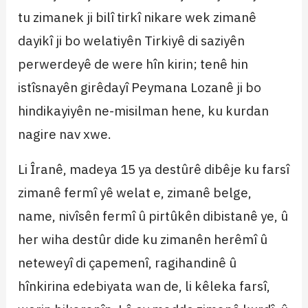
tu zimanek ji bilî tirkî nikare wek zimanê
dayikî ji bo welatiyên Tirkiyê di saziyên
perwerdeyê de were hîn kirin; tenê hin
istîsnayên girêdayî Peymana Lozanê ji bo
hindikayiyên ne-misilman hene, ku kurdan
nagire nav xwe.
Li Îranê, madeya 15 ya destûrê dibêje ku farsî
zimanê fermî yê welat e, zimanê belge,
name, nivîsên fermî û pirtûkên dibistanê ye, û
her wiha destûr dide ku zimanên herêmî û
neteweyî di çapemenî, ragihandinê û
hînkirina edebiyata wan de, li kêleka farsî,