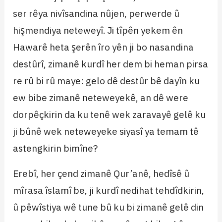
ser rêya nivîsandina nûjen, perwerde û
hişmendiya neteweyî. Ji tîpên yekem ên
Hawarê heta şerên îro yên ji bo nasandina
destûrî, zimanê kurdî her dem bi heman pirsa
re rû bi rû maye: gelo dê destûr bê dayîn ku
ew bibe zimanê neteweyekê, an dê were
dorpêçkirin da ku tenê wek zaravayê gelê ku
ji bûnê wek neteweyeke siyasî ya temam tê
astengkirin bimîne?
Erebî, her çend zimanê Qur’anê, hedîsê û
mîrasa îslamî be, ji kurdî nedihat tehdîdkirin,
û pêwîstiya wê tune bû ku bi zimanê gelê din