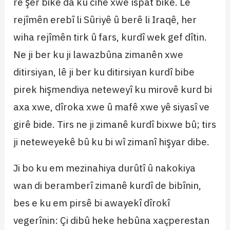
re şer bike da ku cihê xwe îspat bike. Lê
rejîmên erebî li Sûriyê û berê li Iraqê, her
wiha rejîmên tirk û fars, kurdî wek gef dîtin.
Ne ji ber ku ji lawazbûna zimanên xwe
ditirsiyan, lê ji ber ku ditirsiyan kurdî bibe
pirek hişmendiya neteweyî ku mirovê kurd bi
axa xwe, dîroka xwe û mafê xwe yê siyasî ve
girê bide. Tirs ne ji zimanê kurdî bixwe bû; tirs
ji neteweyekê bû ku bi wî zimanî hişyar dibe.
Ji bo ku em mezinahiya durûtî û nakokiya
wan di beramberî zimanê kurdî de bibînin,
bes e ku em pirsê bi awayekî dîrokî
vegerînin: Çi dibû heke hebûna xaçperestan