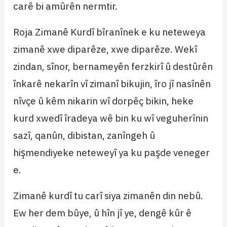
carê bi amûrên nermtir.
Roja Zimanê Kurdî bîranînek e ku neteweya
zimanê xwe diparêze, xwe diparêze. Wekî
zindan, sînor, bernameyên ferzkirî û destûrên
înkarê nekarîn vî zimanî bikujin, îro jî nasînên
nîvçe û kêm nikarin wî dorpêç bikin, heke
kurd xwedî îradeya wê bin ku wî veguherînin
sazî, qanûn, dibistan, zanîngeh û
hişmendiyeke neteweyî ya ku paşde veneger
e.
Zimanê kurdî tu carî siya zimanên din nebû.
Ew her dem bûye, û hîn jî ye, dengê kûr ê