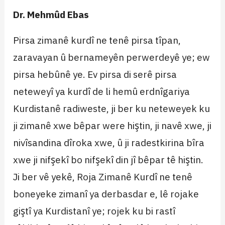
Dr. Mehmûd Ebas
Pirsa zimanê kurdî ne tenê pirsa tîpan,
zaravayan û bernameyên perwerdeyê ye; ew
pirsa hebûnê ye. Ev pirsa di serê pirsa
neteweyî ya kurdî de li hemû erdnîgariya
Kurdistanê radiweste, ji ber ku neteweyek ku
ji zimanê xwe bêpar were hiştin, ji navê xwe, ji
nivîsandina dîroka xwe, û ji radestkirina bîra
xwe ji nifşekî bo nifşekî din jî bêpar tê hiştin.
Ji ber vê yekê, Roja Zimanê Kurdî ne tenê
boneyeke zimanî ya derbasdar e, lê rojake
giştî ya Kurdistanî ye; rojek ku bi rastî