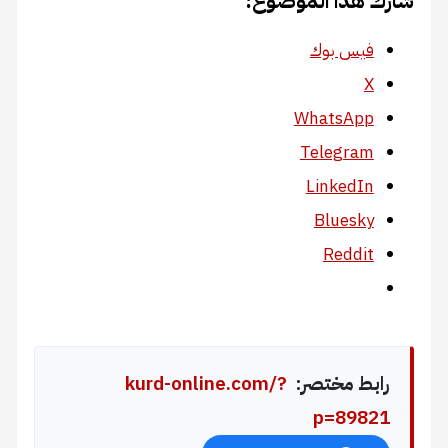
هذا الموضوع:
يس بوك
WhatsAp
Telegra
LinkedI
Bluesk
Reddi
ط مختصر:
kurd-online.com/?
p=89