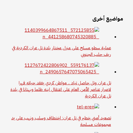
 أخرى
لية سطو مسلح على منزل مختار بلدة تل عران الكردية في
ف حلب الجنوبي
 عران وتل حاصل تباد .. مواطن كردي يفقد حياته قهرا
صرار عناصر الأمن العام على اعتقال ابنه ظلما وبهتانا في بلدة
 عران الكردية
عيد أمني خطير في تل عران: اختطاف وسلب ونهب على يد
جموعات مسلحة