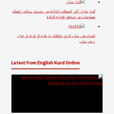
دار خليل: أولى المطالب التركية من دمشق ستكون إعطاء
لومات عن مناطق الإدارة الذاتية
تداء على شاب كردي وإطلاق نار عليه في قرية تل عران
يف حلب
Latest from English Kurd Online