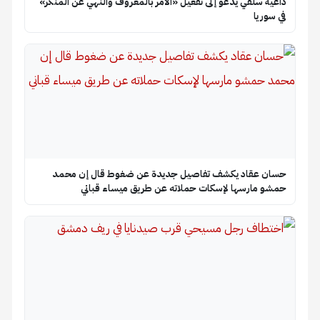
سلفي يدعو إلى تفعيل «الأمر بالمعروف والنهي عن المنكر»
ا
عقاد يكشف تفاصيل جديدة عن ضغوط قال إن محمد
ارسها لإسكات حملاته عن طريق ميساء قباني