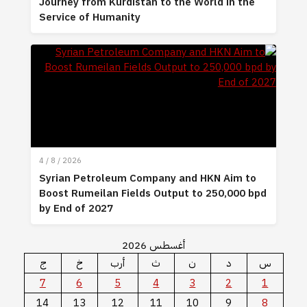
Journey from Kurdistan to the World in th
Service of Humanity
4 / 8 / 2026
Syrian Petroleum Company and HKN Aim 
Boost Rumeilan Fields Output to 250,000
by End of 2027
أغسطس 2026
د
ن
ث
أرب
خ
ج
7
6
5
4
3
2
14
13
12
11
10
9