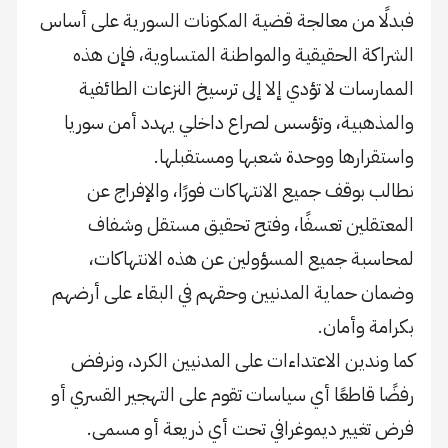
من معالجة قضية المكونات السورية على أساس
 الحقيقية والمواطنة المتساوية، فإن هذه
ات لا تؤدي إلا إلى ترسيخ النزعات الطائفية
بية، وتؤسس لصراع داخلي يهدد أمن سوريا
رها ووحدة شعبها ومستقبلها.
وقف جميع الانتهاكات فورًا، والإفراج عن
لين تعسفًا، وفتح تحقيق مستقل وشفاف
 جميع المسؤولين عن هذه الانتهاكات،
ماية المدنيين وحقهم في البقاء على أرضهم
وأمان.
ين الاعتداءات على المدنيين الكرد، ونرفض
اطعًا أي سياسات تقوم على التهجير القسري أو
يير ديموغرافي تحت أي ذريعة أو مسمى.