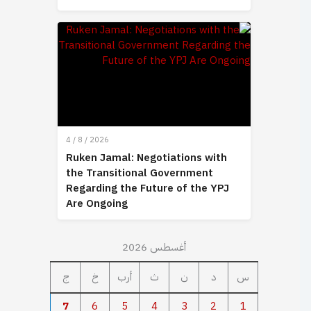
4 / 8 / 2026
Ruken Jamal: Negotiations with
the Transitional Government
Regarding the Future of the YPJ
Are Ongoing
أغسطس 2026
س
د
ن
ث
أرب
خ
ج
7
6
5
4
3
2
1