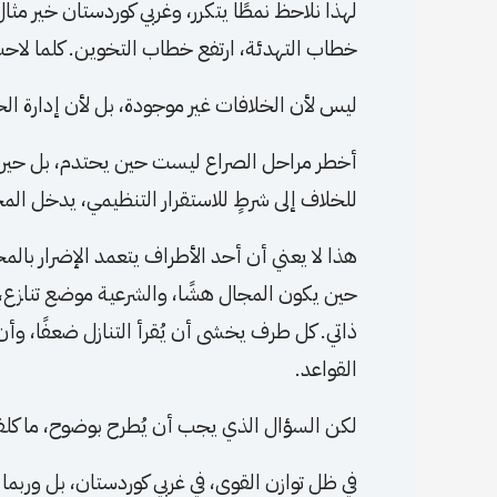
لهذا نلاحظ نمطًا يتكرر، وغربي كوردستان خير م
خطاب التهدئة، ارتفع خطاب التخوين. كلما لاحت
ليس لأن الخلافات غير موجودة، بل لأن إدارة الخل
أخطر مراحل الصراع ليست حين يحتدم، بل حين ي
للخلاف إلى شرطٍ للاستقرار التنظيمي، يدخل ال
هذا لا يعني أن أحد الأطراف يتعمد الإضرار بالمج
حين يكون المجال هشًا، والشرعية موضع تنازع، و
ذاتي. كل طرف يخشى أن يُقرأ التنازل ضعفًا، وأن ي
القواعد.
لكن السؤال الذي يجب أن يُطرح بوضوح، ما كلفة
في ظل توازن القوى، في غربي كوردستان، بل وربما