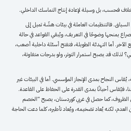
الخلاف فحسب، بل وسيلة لإعادة إنتاج التماسك الداخلي.
لسياق. فالتنظيمات العاملة في بيئات هشّة تميل إلى
راع يمنحها وضوحًا في التعريف، ويُبقي القواعد في حالة
ة مع الآخر. أما التهدئة الطويلة، فتفتح أسئلة داخلية أصعب،
ي؟ لذلك قد يصبح استمرار التوتر، ولو بدرجات متفاوتة،
، يُقاس النجاح بمدى الإنجاز المؤسسي. أما في البيئات غير
 فيُقاس أحيانًا بمدى القدرة على الحفاظ على القاعدة.
ل الظروف، كما حصل في غربي كوردستان، يصبح “الخصم
من العدم، لكنه يُعاد تضخيمه، ويُعاد تأطيره، كلما دعت الحاجة