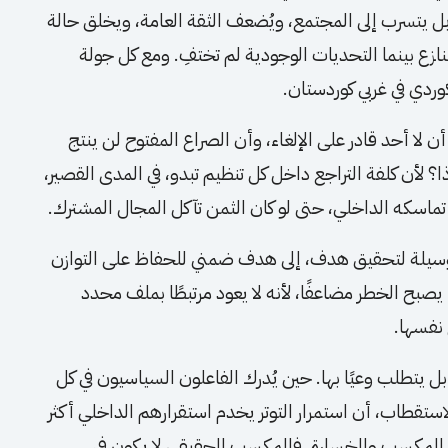
بل يتسرب إلى المجتمع، ويُضعف الثقة العامة، ويخلق حالة
ازع بينما التحديات الوجودية لم تختفِ. ومع كل جولة
كوردي في غربي كوردستان.
 لا أحد قادر على الإلغاء، وأن الصراع المفتوح لن ينتج
ذا؟ لأن كلفة التراجع داخل كل تنظيم تبدو، في المدى القصير،
ماسكه الداخلي، حتى لو كان الثمن تآكل المجال المشترك.
وسيلة لتحقيق هدف، إلى هدف ضمني للحفاظ على التوازن
يصبح الخطر مضاعفًا، لأنه لا يعود مرتبطًا بملف محدد
 نفسها.
بل يتطلب وعيًا بها. حين يُدرك الفاعلون السياسيون في كل
تقطاب، أن استمرار التوتر يخدم استقرارهم الداخلي أكثر
 المكسب والخسارة. فالمكسب الحقيقي لا يكون في