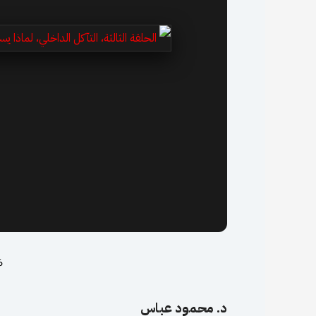
6 مارس
د. محمود عباس