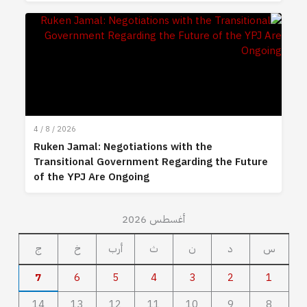
4 / 8 / 2026
Ruken Jamal: Negotiations with the
Transitional Government Regarding the Future
of the YPJ Are Ongoing
أغسطس 2026
س
د
ن
ث
أرب
خ
ج
7
6
5
4
3
2
1
14
13
12
11
10
9
8