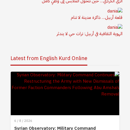
الزي الكردي… حين تتحول الملابس إلى وطنٍ كامل
قلعة أربيل… ذاكرة مدينة لا تنام
الهوية الثقافية في أربيل: تراث حي لا يندثر
Latest from English Kurd Online
6 / 8 / 2026
Syrian Observatory: Military Command