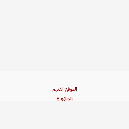
الموقع القديم
English
Beşa Kurdî
آخر المواضيع
سياسة حقوق النشر