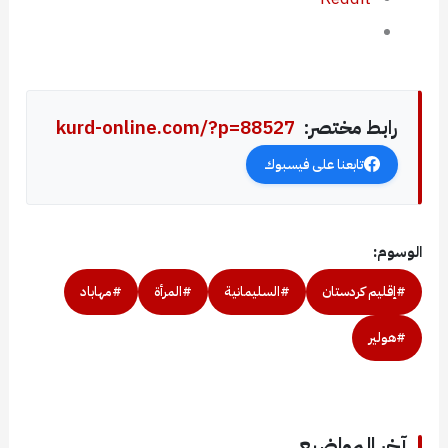
رابط مختصر:
kurd-online.com/?p=88527
تابعنا على فيسبوك
الوسوم:
#إقليم كردستان
#السليمانية
#المرأة
#مهاباد
#هولير
آخر المواضيع