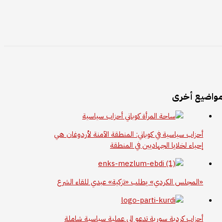
واضيع أخرى
أحزاب سياسية في كوباني: المنطقة الآمنة لأردوغان هي
إحياء لخلايا الجهاديين في المنطقة
«المجلس الكردي» يطلب «تزكية» عبدي للقاء الشرع
أحزاب كردية سورية تدعو إلى عملية سياسية شاملة