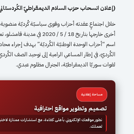
(إعلان انسحاب حزب السلام الديمقراطيّ الكُردستانيّ 
خلال اجتماعٍ عقدته أحزاب وقوى سياسيّة كُرديّة منضوية 
أخرى خارجها بتاريخ 18 / 5 / 0
اسم “أحزاب الوحدة الوطنيّة الكُرديّة” بهدف إجراء محا
الكُرديّ، في إطار المساعي الرامية إلى توحيد الصف الكُرديّ
لقوات سوريّا الديمقراطيّة، الجنرال مظلوم عبدي.
مساحة إعلانية
تصميم وتطوير مواقع احترافية
نطور موقعك الإلكتروني بأعلى كفاءة، مع استشارات ممتازة لاخ
لعملك.