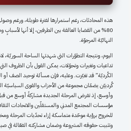
هذه المحادثات، رغم استمرارها لفترة طويلة، ورغم وصول
80% من القضايا العالقة بين الطرفين، إلا أنها لأسبابٍ 
النهائيّة المرجوّة.
اليوم، ونتيجة التطوّرات التي شهدتها الساحة السوريّة، ل
تداعيات وتغيرات وتحوّلات، يمكن القول بأن الظروف التي ت
الكُرديّة” قد تغيّرت. وعليه، فإن مسألة توحيد الصف أو 
كُردييّن يضمّان مجموعة من الأحزاب والقوى السياسيّة الكُ
وأوسع، إذ تفرض المرحلة الجديدة مشاركةً أوسع من قبل
مؤسسات المجتمع المدني والمستقلّين والاتحادات الثقافيّة
للخروج برؤية موحّدة متماسكة إزاء تحدّيات المرحلة وم
وتثبيت حقوقه المشروعة وضمان مشاركته الفعّالة في صي