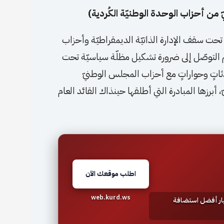
من أحزاب الوحدة الوطنيّة الكُردية)
تحت سقف الإدارة الذاتيّة الديمقراطيّة وأحزاب
202 في مدينة قامشلو، تم التوصّل إلى ضرورة تشكيل مظلّة سياسيّة تحت
دثاتٍ وحواراتٍ مع أحزاب المجلس الوطنيّ
، أبرزها المبادرة التي أطلقها حينذاك القائد العام
اطلب موقعك الآن
web.kurd.ws
تيار أفضل استضافة