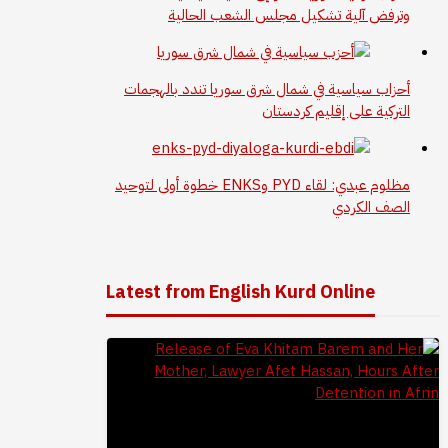
وترفض آلية تشكيل مجلس الشعب الحالية
أحزاب سياسية في شمال شرق سوريا تندد بالهجمات
التركية على إقليم كردستان
مظلوم عبدي: لقاء PYD وENKS خطوة أولى لتوحيد
الصف الكردي
Latest from English Kurd Online