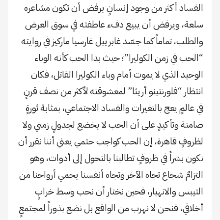
الفساد أكثر من وجود إنسانٍ يرفض أن تكون مشاعره
سلعة، ويرفض أن يبيع دفء عاطفته في سوق العرض
والطلب، تماماً كما جسّد غابرييل غارسيا ماركيز في روايته
“الحب في زمن الكوليرا”؛ حيث بدا الحب كأنه الوباء
الوحيد الذي لا يموت أمام وباء الكوليرا القاتل، فكان
انتظار “فلورنتينو أريثا” لمعشوقته لأكثر من نصف قرنٍ
في عالمٍ يعج بالتغيرات والفساد الاجتماعي، بمثابة ثورةٍ
صامتة وتأكيدٍ على أن الحب لا يخضع لجدولٍ زمني ولا
لظروفٍ قاهرة، إن الحب كواجب حتمي يعني أننا نقرر أن
نكون بشراً في ظروفٍ تطالبنا بالتحول إلى أدوات، وهو
التزامٌ شجاع تجاه الآخر وتجاه أنفسنا يحمي أرواحنا من
التيبس والانهيار، فحين نختار أن نحب وسط خرابٍ
أخلاقي، فنحن لا نهرب من الواقع بل نضع بذوراً لمجتمعٍ