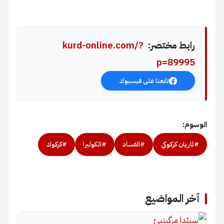
رابط مختصر:
kurd-online.com/?
p=89995
تابعنا على فيسبوك
الوسوم:
#ئاريان كركوكي
#الفساد
#الكوليرا
#كركوك
آخر المواضيع