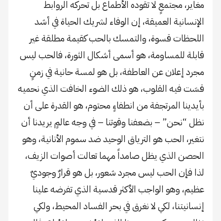
مغاير، مجتمعٍ لا تقوده الأطماع بل تحركه الروابط
الإنسانية العميقة، إن الوفاء لشريك الحياة في أشد
اللحظات قسوة، والتمسك بالحب كقيمة مطلقة غير
قابلة للمساومة، هو أسمى أشكال الثورة، فالحب ليس
مجرد إعلان عن العاطفة، بل هو لمسة حانية في زمنٍ
قسَت فيه القلوب، هو ذلك الضوء الخافت الذي نحميه
بأيدينا المرتجفة من انطفاءٍ محتوم، هو القدرة على أن
نظل “نحن” – بضعفنا وقوتنا – في وجه عالمٍ يريدنا أن
نتغير، الحب هو الترياق الوحيد ضد سموم الأنانية، وهو
الحصن الذي يظل صامداً مهما تعالت أصوات الزيف،
لذا فإن الحب ليس مجرد شعور، بل هو قرارٌ وجوديٌ
عظيم، وهو الواجب الأكثر قدسية الذي تفرضه علينا
إنسانيتنا، لكي لا نغرق في بحر الفساد المحيط، ولكي