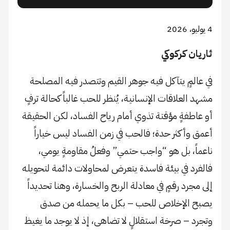
4 يوليو، 2026
ئاريان كركوكي
في عالمٍ يتآكل فيه جوهر القيم وتتصدر فيه المصلحة
مشهد العلاقات الإنسانية، يُنظر للحب غالباً كحالة ترفٍ
أو عاطفةٍ مؤقتة تذوي أمام رياح الفساد، لكن الحقيقة
أعمق وأكثر حدة؛ فالحب في زمن الفساد ليس خياراً
ناعماً، بل هو “واجب حتمي” وفعلُ مقاومةٍ يومي،
فالفرد في بيئة فاسدة يتعرض لمحاولات دائمة لتحويله
إلى مجرد رقمٍ في معادلة الربح والخسارة، وهنا تحديداً
يصبح الإخلاص للحب – بكل ما يحمله من صدق
وتجرد – صرخة استقلالٍ لا تضاهى، إذ لا يوجد ما يغيظ