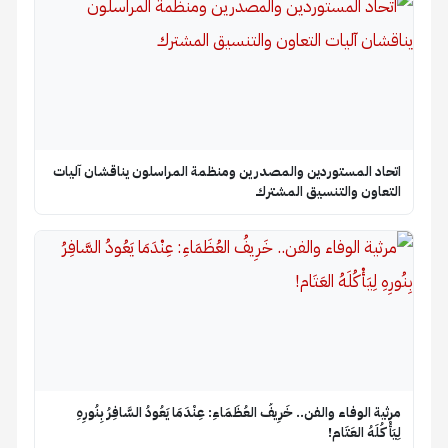
اتحاد المستوردين والمصدرين ومنظمة المراسلون يناقشان آليات
التعاون والتنسيق المشترك
​مرثية الوفاء والفن.. خَرِيفُ العُظَمَاءِ: عِنْدَمَا يَعُودُ السَّافِرُ بِنُورِهِ
لِيَأْكُلَهُ العَتَام!