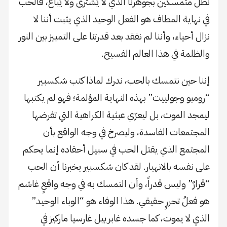
نظل متمسكين بجوهرنا الذي لا يُشترى ولا يُباع، فالحب
في نهاية المطاف هو الفعل الوحيد الذي يثبت أننا لا
نزال أحياء، وأننا لم نفقد بعد قدرتنا على التمييز بين النور
والظلمة في هذا العالم الفسيح.
إننا حين نتمسك بالحب، ندرك لماذا كتب شكسبير
“روميو وجولييت” بهذه النهاية المؤلمة؛ فهو لم يكتبها
ليمجد الموت، بل ليعرّي عبثية الكراهية التي تفرضها
المجتمعات الفاسدة، وليصرخ في وجه الواقع بأن
المجتمع الذي يقتل الحب في سبيل أحقاده إنما يحكم
على نفسه بالانهيار. لقد كان شكسبير يخبرنا أن الحب
“قرارٌ” وليس قدراً، وأن التمسك به في وجه واقعٍ غاشم
هو فعلُ تحررٍ حقيقي. هذا الوفاء هو “الوباء الوحيد”
الذي لا يموت، كما جسده غابرييل غارسيا ماركيز في