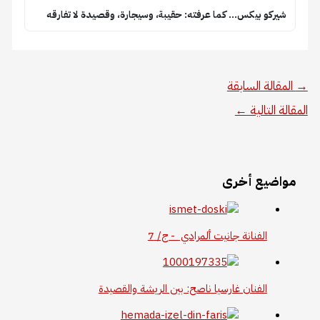
شيركو بيكس… كما عرفته: حقيبة، وسيجارة، وقصيدة لا تفارقه
→
المقالة السابقة
المقالة التالية
←
مواضيع أخرى
الفنانة جانيت ألمرادي - ج/ 7
الفنان غارسيا ناصح: بين الريشة والقصيدة