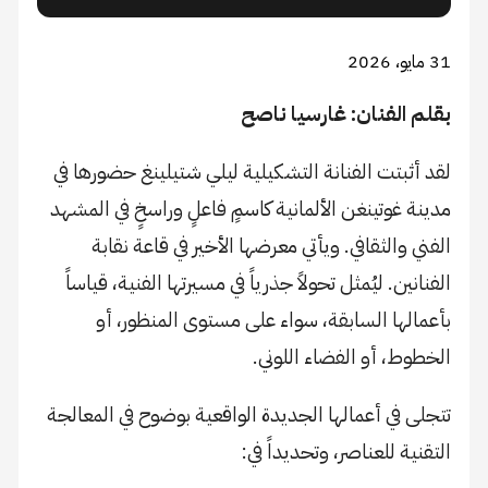
31 مايو، 2026
​بقلم الفنان: غارسيا ناصح
​لقد أثبتت الفنانة التشكيلية ليلي شتيلينغ حضورها في
مدينة غوتينغن الألمانية كاسمٍ فاعلٍ وراسخٍ في المشهد
الفني والثقافي. ويأتي معرضها الأخير في قاعة نقابة
الفنانين. ليُمثل تحولاً جذرياً في مسيرتها الفنية، قياساً
بأعمالها السابقة، سواء على مستوى المنظور، أو
الخطوط، أو الفضاء اللوني.
​تتجلى في أعمالها الجديدة الواقعية بوضوح في المعالجة
التقنية للعناصر، وتحديداً في: