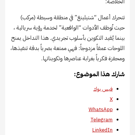
​الخلاصة:
تتحرك أعمال “شتيلينغ” في منطقة وسيطة (مركب)
حيث تُوظف الأدوات “الواقعية” لخدمة رؤية سريالية ،
بينما يُقيد التكوين بأسلوب تجريدي. هذا التداخل يمنح
اللوحات عمقاً مزدوجاً: فهي ممتعة بصرياً بدقة تنفيذها،
ومحفزة فكرياً بغرابة عناصرها وتكويناتها.
شارك هذا الموضوع:
فيس بوك
X
WhatsApp
Telegram
LinkedIn