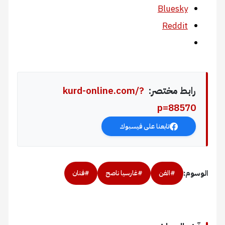
Bluesky
Reddit
رابط مختصر:
kurd-online.com/?
p=88570
تابعنا على فيسبوك
الوسوم:
#الفن
#غارسيا ناصح
#فنان