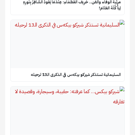
​مرثية الوفاء والفن.. خَرِيفُ العُظَمَاءِ: عِنْدَمَا يَعُودُ السَّافِرُ بِنُورِهِ
لِيَأْكُلَهُ العَتَام!
السليمانية تستذكر شيركو بيكه‌س في الذكرى الـ13 لرحيله