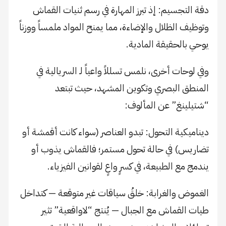
​دقة التجسيم: إذ تبرز المهارة في رسم ثنيات القماش
وتوظيف الظلال والإضاءة، مما يمنح المواد ملمساً ووزناً
يوحي بالحقيقة المادية.
​وفي لوحات أخرى، نلمس تسللاً واعياً لـ السريالية في
المنطق البصري وتكوين المشهد، حيث تبتعد
“شتيلينغ” عن المألوف:
​ديناميكية التحول: تبدو العناصر (سواء كانت أقمشة أو
تضاريس) في حالة تحول مستمر؛ فالقماش يذوب أو
يندمج مع الطبيعة، في كسرٍ واعٍ لقوانين الفيزياء.
​الغموض والغرابة: خلقُ سياقات غير متوقعة — كتداخل
طيات القماش مع الجبال — يُنتج “لاواقعية” تثير