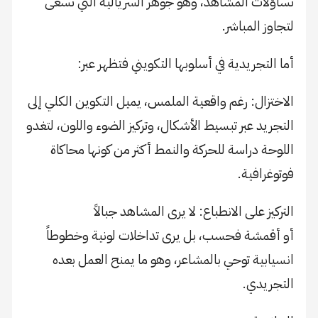
تساؤلات المشاهد، وهو جوهر السريالية التي تسعى
لتجاوز المباشر.
​أما التجريدية في أسلوبها التكويني فتظهر عبر:
​الاختزال: رغم واقعية الملمس، يميل التكوين الكلي إلى
التجريد عبر تبسيط الأشكال، وتركيز الضوء واللون، لتغدو
اللوحة دراسة للحركة والنمط أكثر من كونها محاكاة
فوتوغرافية.
​التركيز على الانطباع: لا يرى المشاهد جبالاً
أو أقمشة فحسب، بل يرى تداخلات لونية وخطوطاً
انسيابية توحي بالمشاعر، وهو ما يمنح العمل بعده
التجريدي.