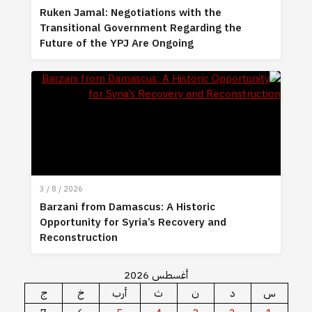
Ruken Jamal: Negotiations with the
Transitional Government Regarding the
Future of the YPJ Are Ongoing
3 / 8 / 2026
Barzani from Damascus: A Historic
Opportunity for Syria’s Recovery and
Reconstruction
أغسطس 2026
س
د
ن
ث
أرب
خ
ج