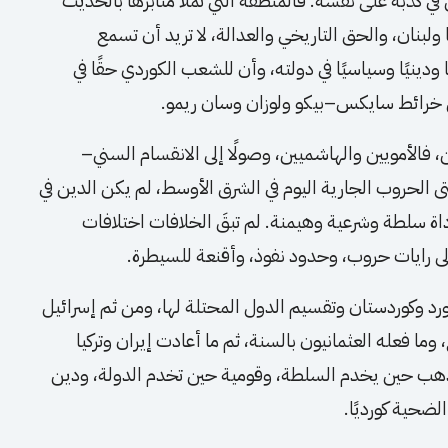
ي كذبه على نفسه. فالمنطقة التي تملأ منابرها بالحديث
لبنان، والحق التاريخي والعدالة، لا تريد أن تسمع
 ودينيًا وسياسيًا في دولته، وأن للشعب الكوردي حقًا في
 خرائط سايكس–بيكو ولوزان وسان ريمو.
، فالأمويين والهاشميين، وصولًا إلى الانقسام السني–
ى الحروب الجارية اليوم في الشرق الأوسط، لم يكن الدين في
أداة سلطة وشرعية وهيمنة. لم تبقَ الخلافات اختلافات
 رايات حروب، وحدود نفوذ، وأقنعة للسيطرة.
لكورد وكوردستان وتقسيم الدول المحتلة لها، ومن ثم إسرائيل
ما فعله العثمانيون بالسنة، ثم ما أعادت إيران وتركيا
مذهب حين يخدم السلطة، وقومية حين تخدم الدولة، ودين
حية كورديًا.