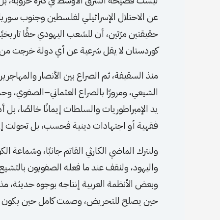
ليست فضيحة الشرق الأوسط في كثرة حروبه، بل ف
عن الاحتلال الإسرائيلي لفلسطين وجنوب سوريا و
حقيقتين مرّتين، أن للشعب اليهودي حقًا تاريخيًا
كوردستان لا يقل شرعية عن أي دولة خرجت من
منذ السقيفة، ثم الصراع بين الأنصار والمهاجرين
الشيعي، ومرورًا بالصراع العثماني–الصفوي، وحت
يد الإمبراطوريات والسلطات إيمانًا خالصًا، بل 
فقهية أو اجتهادات دينية فحسب، بل تحولت إلى
ولنترك الماضي الكارثي القاتم جانبًا، وشماعة ا
واليهود، ولنقف عند ما فعله الصفويون بالتشيع، و
وبعض الأنظمة العربية إنتاجه بوجوه حديثة، 
حين يصلح للتحريض، وصمت كامل حين يكون الض