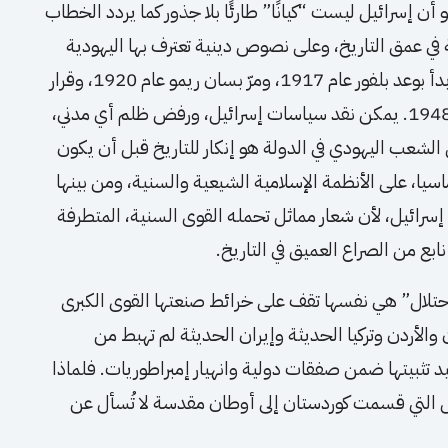
و أن إسرائيل ليست “كيانًا” طارئًا بلا جذور كما يردد الخطاب
 في عمق التاريخ، وعلى نصوص دينية تعترف بها اليهودية
والمسيحية والإسلام، وعلى مسار سياسي دولي بدأ بوعد بلفور عام 1917، ومرّ بسان ريمو عام 1920، وقرار
التقسيم عام 1947، وانتهى بإعلان الدولة عام 1948. يمكن نقد سياسات إسرائيل، ورفض ظلم أي مدني،
لشعب اليهودي في الدولة هو إنكار للتاريخ قبل أن يكون
سيا، على الأنظمة الإسلامية الشيعية والسنية، ومن بينها
 إسرائيل، لأن شعار مماثل تحمله القوى السنية، المتطرفة
ابع من الصراع العميق في التاريخ.
لاحتلال” هي نفسها تقف على خرائط صنعتها القوى الكبرى
ن والأردن وتركيا الحديثة وإيران الحديثة لم تهبط من
تثبيتها ضمن صفقات دولية وانهيار إمبراطوريات. فلماذا
دول التي قسمت كوردستان إلى أوطان مقدسة لا تُسأل عن