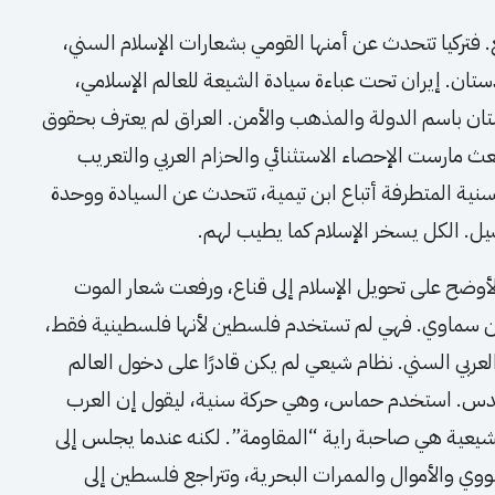
 فتركيا تتحدث عن أمنها القومي بشعارات الإسلام السني،
تان. إيران تحت عباءة سيادة الشيعة للعالم الإسلامي،
ن باسم الدولة والمذهب والأمن. العراق لم يعترف بحقوق
بعث مارست الإحصاء الاستثنائي والحزام العربي والتعريب
سنية المتطرفة أتباع ابن تيمية، تتحدث عن السيادة ووحدة
يل. الكل يسخر الإسلام كما يطيب لهم.
 الأوضح على تحويل الإسلام إلى قناع، ورفعت شعار الموت
ن سماوي. فهي لم تستخدم فلسطين لأنها فلسطينية فقط،
لعربي السني. نظام شيعي لم يكن قادرًا على دخول العالم
لقدس. استخدم حماس، وهي حركة سنية، ليقول إن العرب
يعية هي صاحبة راية “المقاومة”. لكنه عندما يجلس إلى
ووي والأموال والممرات البحرية، وتتراجع فلسطين إلى