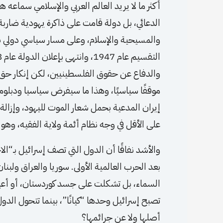
أكثر ما لا يريد العالم العربي والإسلامي سماعه ه
الدعائي، بل دولة قامت على ذاكرة يهودية ضاربة
والدفاع عن حقوق الفلسطينيين، لكن إنكار حق ا
موقفًا سياسيًا، وهذا ما سيفرض سياسيا ودبلوما
إيران المدعية بحمل شعار الموت لليهود، وإزالة
على الأقل في وجه نظام أئمة ولاية الفقيه، وهو ن
والأشد نفاقًا أن الدول التي تصف إسرائيل بـ“ا
بعد الحرب العالمية الأولى. سوريا والعراق ولبنا
السماء، بل تشكلت على جسد كوردستان، أو أعيد 
تصبح إسرائيل وحدها “كيانًا”، بينما تتحول ال
أصلها ولا عن جرائمها؟