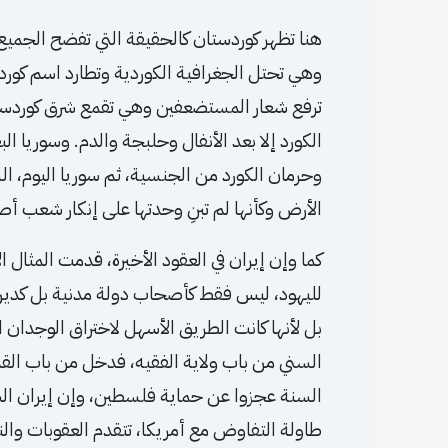
هنا تظهر كوردستان كالحقيقة التي تفضح الجميع.
وهي تحتل الجغرافية الكوردية وتطارد اسم كوردس
ترفع شعار المستضعفين وهي تقمع شرق كوردستا
الكورد إلا بعد الأنفال وحلبجة والدم. وسوريا ال
وحرمان الكورد من الجنسية، ثم سوريا اليوم، ال
الأرض وكأنها لم تبنِ وحدتها على إنكار شعب أص
كما وإن إيران في العقود الأخيرة، قدمت المثال
لليهود، ليس فقط كأصحاب دولة مدنية بل كدي
بل لأنها كانت الطريق الأسهل لاختراق الوجدان ا
السني من باب ولاية الفقيه، فدخل من باب ا
السنة عجزوا عن حماية فلسطين، وإن إيران الش
طاولة التفاوض مع أمريكا، تتقدم العقوبات والن