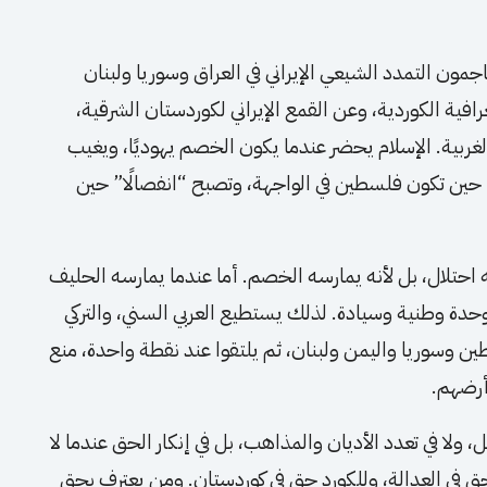
يهاجمون التمدد الشيعي الإيراني في العراق وسوريا ولبنان
افية الكوردية، وعن القمع الإيراني لكوردستان الشرقية،
لغربية. الإسلام يحضر عندما يكون الخصم يهوديًا، ويغيب
ًا حين تكون فلسطين في الواجهة، وتصبح “انفصالًا” حين
ه احتلال، بل لأنه يمارسه الخصم. أما عندما يمارسه الحليف
وحدة وطنية وسيادة. لذلك يستطيع العربي السني، والتركي
ين وسوريا واليمن ولبنان، ثم يلتقوا عند نقطة واحدة، منع
أرضهم.
لا في تعدد الأديان والمذاهب، بل في إنكار الحق عندما لا
ق في العدالة، وللكورد حق في كوردستان. ومن يعترف بحق