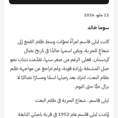
12 مايو، 2026
سوما خالد
كانت ليلى قاسم امرأةً تحوّلت وسط ظلام القمع إلى
شعاعٍ للحرية، وبقي اسمها خالدًا في تاريخ نضال
كردستان. فعلى الرغم من صغر سنها، تقدّمت بثبات نحو
حبل المشنقة بإرادة قوية، ولم تتراجع عن مواجهة ظلم
نظام البعث، لتترك بعد رحيلها اسمًا ومسارًا نضاليًا لا
يزال حيًّا حتى اليوم.
ليلى قاسم.. شعاع الحرية في ظلام البعث
وُلدت ليلى قاسم عام 1952 في قرية باميلي التابعة