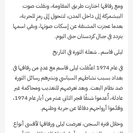
ومع رفاقها اختارت طريق المقاومة، ونقلت صوت
البيشمركة إلى داخل المدن، لتتحول إلى رمزٍ للحرية،
بعدما عجزت المشنقة عن إسكات صوتها، وبقي اسمها
يتردد في جبال كردستان حتى اليوم.
ليلى قاسم.. شعلة الثورة في التاريخ
في عام 1974 اعتُقلت ليلى قاسم مع عددٍ من رفاقها في
بغداد بسبب نشاطهم السياسي ونشرهم رسائل الثورة
ضد نظام البعث. وبعد تعرضهم للتعذيب ومحاكمة غير
عادلة، أُعدموا شنقًا فجر الثاني عشر من أيار عام 1974،
وقدّموا أرواحهم دفاعًا عن حرية وطنهم.
وخلال فترة السجن، تعرضت ليلى ورفاقها لأقسى أنواع