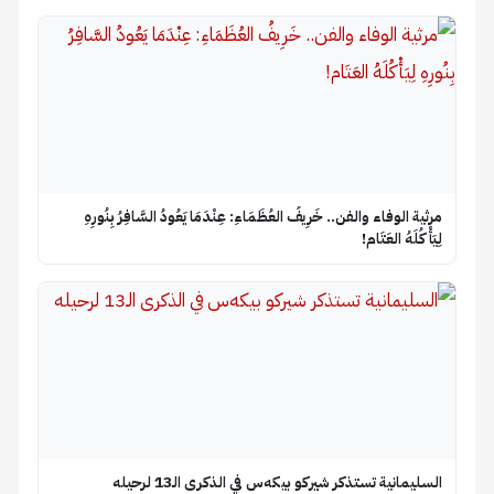
​مرثية الوفاء والفن.. خَرِيفُ العُظَمَاءِ: عِنْدَمَا يَعُودُ السَّافِرُ بِنُورِهِ
لِيَأْكُلَهُ العَتَام!
السليمانية تستذكر شيركو بيكه‌س في الذكرى الـ13 لرحيله