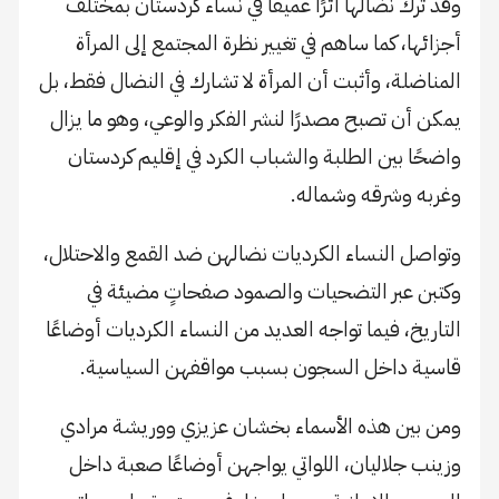
وقد ترك نضالها أثرًا عميقًا في نساء كردستان بمختلف
أجزائها، كما ساهم في تغيير نظرة المجتمع إلى المرأة
المناضلة، وأثبت أن المرأة لا تشارك في النضال فقط، بل
يمكن أن تصبح مصدرًا لنشر الفكر والوعي، وهو ما يزال
واضحًا بين الطلبة والشباب الكرد في إقليم كردستان
وغربه وشرقه وشماله.
وتواصل النساء الكرديات نضالهن ضد القمع والاحتلال،
وكتبن عبر التضحيات والصمود صفحاتٍ مضيئة في
التاريخ، فيما تواجه العديد من النساء الكرديات أوضاعًا
قاسية داخل السجون بسبب مواقفهن السياسية.
ومن بين هذه الأسماء بخشان عزيزي ووريشة مرادي
وزينب جلاليان، اللواتي يواجهن أوضاعًا صعبة داخل