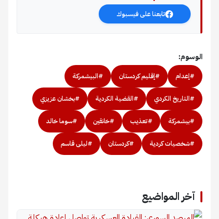
تابعنا على فيسبوك
الوسوم:
#إعدام
#إقليم كردستان
#البيشمركة
#التاريخ الكردي
#القضية الكردية
#بخشان عزيزي
#بيشمركة
#تعذيب
#خانقين
#سوما خالد
#شخصيات كردية
#كردستان
#ليلى قاسم
آخر المواضيع