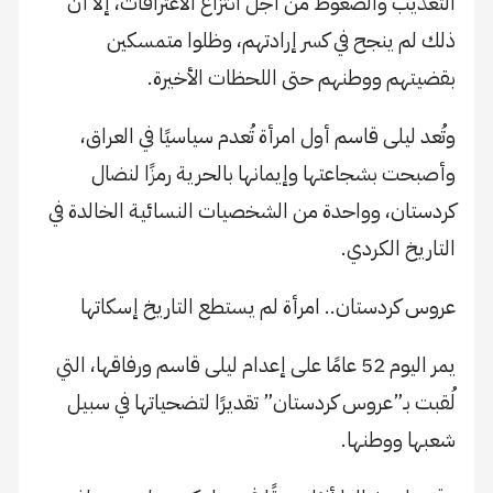
التعذيب والضغوط من أجل انتزاع الاعترافات، إلا أن
ذلك لم ينجح في كسر إرادتهم، وظلوا متمسكين
بقضيتهم ووطنهم حتى اللحظات الأخيرة.
وتُعد ليلى قاسم أول امرأة تُعدم سياسيًا في العراق،
وأصبحت بشجاعتها وإيمانها بالحرية رمزًا لنضال
كردستان، وواحدة من الشخصيات النسائية الخالدة في
التاريخ الكردي.
عروس كردستان.. امرأة لم يستطع التاريخ إسكاتها
يمر اليوم 52 عامًا على إعدام ليلى قاسم ورفاقها، التي
لُقبت بـ”عروس كردستان” تقديرًا لتضحياتها في سبيل
شعبها ووطنها.