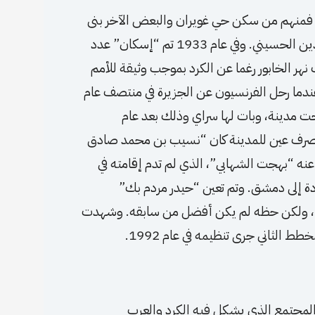
ة، فمنهم من سكن حي غويران والبعض الآخر بنى
لهُ مساكن غرب السرايا وشمالها، التي بنيت في عهد تاج الدين الحسيني. وفي عام 1933 تم “إسكان” عدد
نهر الخابور رغما عن الكرد بموجب وثيقة للأمم
ندما رحل الفرنسيون عن الجزيرة في منتصف عام
بحت مدينة، وبات لها سراي وذلك بعد عام
ول متصرف عين للمدينة كان “نسيب بن محمد صادق
ن في عام 1930. وفي عام 1937 عين بدلاً عنه “بهجت الشهابي”، الذي لم تدم إقامته في
ودة إلى دمشق. وتم تعين “حيدر مردم بك”
محافظاً للحسكة بدلا عنه، وذلك في شهر آذار سنة 1938، ولكن حظه لم يكن أفضل من سابقه. وشهدت
لمجتمع الذي يشكل فيه الكرد والعرب