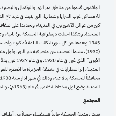
الوافدون قدموا من مناطق دير الزور والبوكمال والبصير
كبير من عوائل الآشوريين في المدينة، وتحديدا على ضفاف 
المتحدة. وهكذا اختلت ديمغرافية الحسكة مرة ثانية، وع
1945 وبعدها عن كل سوريا، كانت البلدة قد كبرت وأص
(1930)، عندما انفصلت عن متصرفية دير الزور. وأ
الأيوبي” الذي عُي
المدينة، إثر اضطرابات في منطقة الجزيرة؛ ما اضطره للع
المدينة وضع أول مخطط تنظيمي في عام (1963م)، والمخطط الثاني جرى تنظيمه في عام 1992.
المجتمع
تعيش مدينة الحسكة حالياً فسيفساء جميلاً من أطياف ا