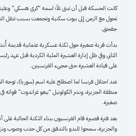
كانت الحسكة قبل أن تبنى تلاً؛ اسمه “كري هسكي” وعل
تحول مع الزمن إلى بيوت سكنية وتجمعت بسبب تنقل النا
جقجق.
الثاني وفي ظل إدارة العشيرة الملية الكردية قبل عهد رئي
على قيادة العشيرة حتى مجيء الفرنسيين.
منطقة الجزيرة، ونشر الكولونيل “بيغو غراندوت” قواته ف
صغيرة.
بعد فترة قصيرة قام الفرنسيون ببناء الثكنة الحالية على 
والجزيرة، سمحوا للبدو بالتدفق من كل حدب وصوب ونزلو