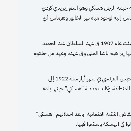
يه خيمة الرجل هسكي وهو اسم إيزيدي كردي،
س إليه لوجود مياه نهر الخابور وهرماس أي
بدأت قرية صغيرة حول ثكنة عسكرية عثمانية قديمة أُنشئت عام 1907 في عهد السلطان عبد الحميد
سها إبراهيم باشا الملي وفي عهده وعهد من خلفوه
عند احتلال فرنسا لما اصطلح عليه اسم (سوريا)، توجه الجيش الفرنسي في شهر أيار سنة 1922 إلى
ي المنطقة، وكانت مدينة “هسكي” حينها بلدة
أنقاض الثكنة العثمانية. وبعد احتلالهم “هسكي”
ا في الهسكة وسكنوا فيها.