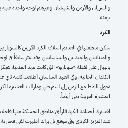
والسريان والأرمن والشيشان وغيرهم لوحة واحدة غنية ب
برمته.
الكرد
سكن منطقتها في القديم أسلاف الكرد الآريين كالسوباريين
والميتانيين والميديين والساسانيين وقد عثر سابقاً في لو
بانيبال على لفظة «سوبارتو» التي كانت مهد المدنية هي
الكلدان الحالية، وفي العهد الساساني أطلقت كلمة تاي على
تحول اللفظ مع الزمن إلى اسم طي ومازالت العشيرة ال
العشيرة العربية طي أيضاً.
لقد ترك أجدادنا الكرد آثاراً في مناطق الحسكة منها قلع
عبد العزيز الكردي وفي موقع تل براك أظهرت لقى فخارية 