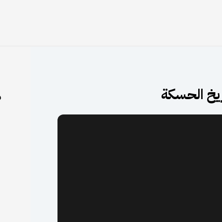
يخ الحسكة
م