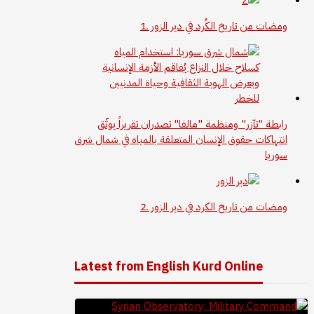
ومضات من تاريخ الكُرد في دير الزور ـ1
رابطة "تآزر" ومنظمة "مالفا" تصدران تقريراً يوثّق
انتهاكات حقوق الإنسان المتعلقة بالمياه في شمال شرق
سوريا
ومضات من تاريخ الكرد في دير الزور ـ2
Latest from English Kurd Online