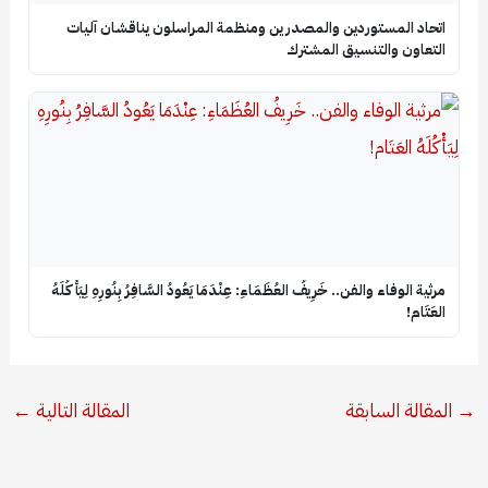
اتحاد المستوردين والمصدرين ومنظمة المراسلون يناقشان آليات
التعاون والتنسيق المشترك
​مرثية الوفاء والفن.. خَرِيفُ العُظَمَاءِ: عِنْدَمَا يَعُودُ السَّافِرُ بِنُورِهِ لِيَأْكُلَهُ
العَتَام!
→
المقالة السابقة
المقالة التالية
←