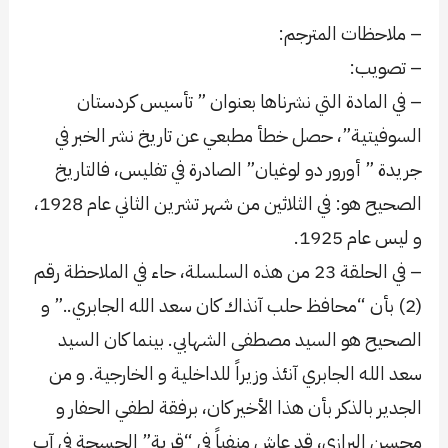
– ملاحظات المترجم:
– تصويب:
– في المادة التي نشرناها بعنوان ” تأسيس كردستان
السوفيتية”، حصل خطأ مطبعي عن تاريخ نشر الخبر في
جريدة ” أورور دو لوغيان” الصادرة في تفليس، فالتاريخ
الصحيح هو: في الثلاثين من شهر تشرين الثاني عام 1928،
و ليس عام 1925.
– في الحلقة 23 من هذه السلسلة، حاء في الملاحظة رقم
(2) بأن “محافظ حلب آنذاك كان سعد الله الجابري..” و
الصحيح هو السيد مصطفى الشهابي. بينما كان السيد
سعد الله الجابري آنئذ وزيراً للداخلية و الخارجية. و من
الجدير بالذكر بأن هذا الأخير كان، برفقة لطفي الحفار و
محسن البرازي، قد عاش منفياً في “قرية” الحسجة في آب