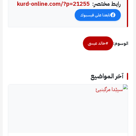
رابط مختصر:
kurd-online.com/?p=21255
تابعنا على فيسبوك
الوسوم:
#خالد عيسى
آخر المواضيع