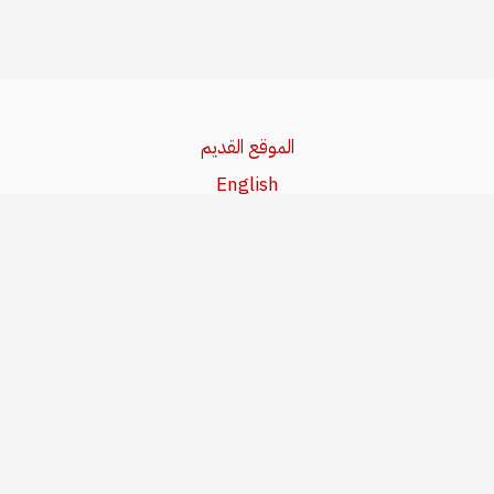
الموقع القديم
English
Beşa Kurdî
آخر المواضيع
سياسة حقوق النشر
من نحن
سياسة الخصوصية
للاتصال بنا
editor@kurdonline.info