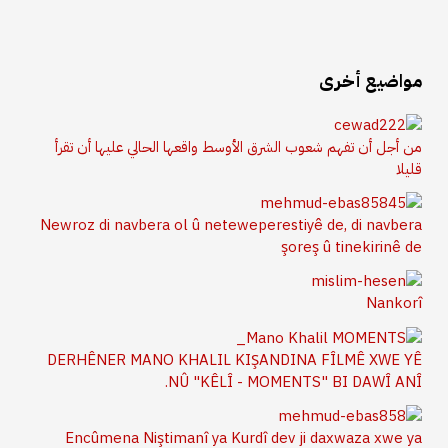
مواضيع أخرى
من أجل أن تفهم شعوب الشرق الأوسط واقعها الحالي عليها أن تقرأ
قليلا
Newroz di navbera ol û neteweperestiyê de, di navbera
şoreş û tinekirinê de
Nankorî
DERHÊNER MANO KHALIL KIŞANDINA FÎLMÊ XWE YÊ
NÛ "KÊLÎ - MOMENTS" BI DAWÎ ANÎ.
Encûmena Niştimanî ya Kurdî dev ji daxwaza xwe ya