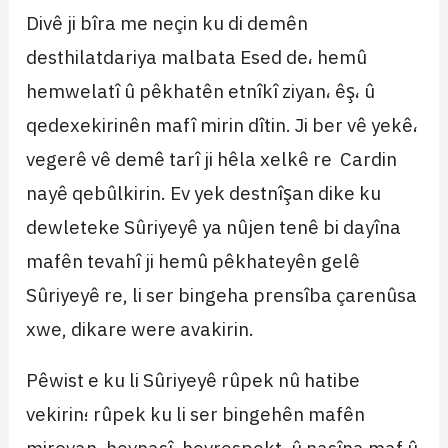
Divê ji bîra me neçin ku di demên
desthilatdariya malbata Esed de، hemû
hemwelatî û pêkhatên etnîkî ziyan، êş، û
qedexekirinên mafî mirin dîtin. Ji ber vê yekê،
vegerê vê demê tarî ji hêla xelkê re Cardin
nayê qebûlkirin. Ev yek destnîşan dike ku
dewleteke Sûriyeyê ya nûjen tenê bi dayîna
mafên tevahî ji hemû pêkhateyên gelê
Sûriyeyê re, li ser bingeha prensîba çarenûsa
xwe, dikare were avakirin.
Pêwist e ku li Sûriyeyê rûpek nû hatibe
vekirin؛ rûpek ku li ser bingehên mafên