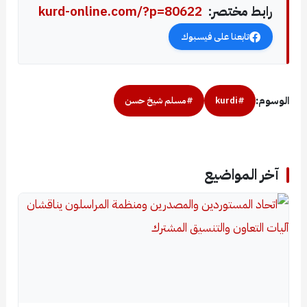
رابط مختصر:
kurd-online.com/?p=80622
تابعنا على فيسبوك
الوسوم:
#kurdi
#مسلم شيخ حسن
آخر المواضيع