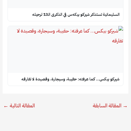
السليمانية تستذكر شيركو بيكه‌س في الذكرى الـ13 لرحيله
شيركو بيكس… كما عرفته: حقيبة، وسيجارة، وقصيدة لا تفارقه
→
المقالة السابقة
المقالة التالية
←