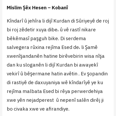
Mislim Şêx Hesen – Kobanî
Kîndarî û jehîra li dijî Kurdan di Sûriyeyê de roj
bi roj zêdetir xuya dibe، û vê rastî nikare
bêkêmasî paşguh bike. Di serdema
salvegera rûxina rejîma Esed de، li Şamê
xwenîşandanên hatine birêvebirin wisa nîşa
dan ku sloganên li dijî Kurdan bi awayekî
vekirî û bêşermane hatin avêtin . Ev şopandin
di rastiyê de daxuyaniya wê kîndarîyê ye ku
rejîma malbata Esed bi rêya perwerdehiya
xwe yên nejadperest û nepenî salên dirêj ji
bo civaka xwe ve afirandiye.