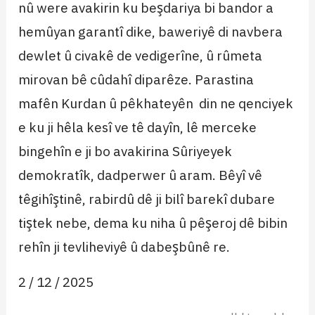
nû were avakirin ku beşdariya bi bandor a
hemûyan garantî dike, baweriyê di navbera
dewlet û civakê de vedigerîne, û rûmeta
mirovan bê cûdahî diparêze. Parastina
mafên Kurdan û pêkhateyên din ne qenciyek
e ku ji hêla kesî ve tê dayîn, lê merceke
bingehîn e ji bo avakirina Sûriyeyek
demokratîk, dadperwer û aram. Bêyî vê
têgihîştinê, rabirdû dê ji bilî barekî dubare
tiştek nebe, dema ku niha û pêşeroj dê bibin
rehîn ji tevliheviyê û dabeşbûnê re.
2 / 12 / 2025