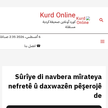
خطي
Kurd Online
لى
البحث
كورد أونلاين صحيفة كردية
لمحتوى
مستقلة
6 أغسطس، 2026 2:35 صباحًا
☎
اتصل بنا
Sûrîye di navbera mîrateya
nefretê û daxwazên pêşerojê
de