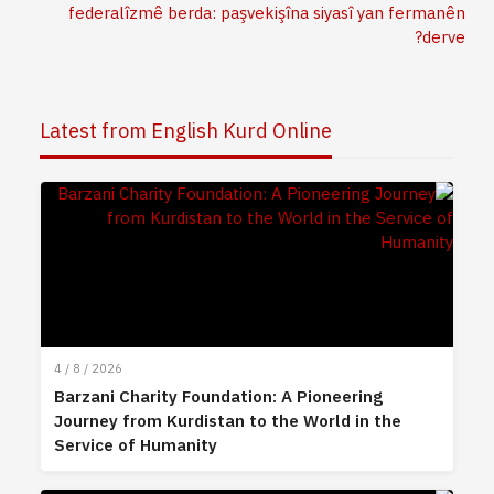
federalîzmê berda: paşvekişîna siyasî yan fermanên
derve?
Latest from English Kurd Online
4 / 8 / 2026
Barzani Charity Foundation: A Pioneering
Journey from Kurdistan to the World in the
Service of Humanity