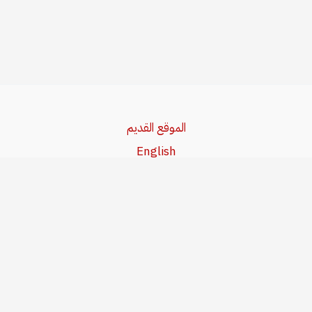
الموقع القديم
English
Beşa Kurdî
آخر المواضيع
سياسة حقوق النشر
من نحن
سياسة الخصوصية
للاتصال بنا