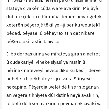
mirovan، hevnasî، hevrespekt، û nasîna maf û
statûya civakên cûda were avakirin. Mêjûyê
dubare çêkirin û bîranîna demên neyar gelek
xeterên pêşerojê têkiliye—ji ber ku welatekî
bêdad، bêyase، û bêhevrexistin qet nikare
pêşerojekî rastîn binivîse.
Ji bo derbaskirina vê mîrateya giran a nefret
û cudakariyê, vîneke siyasî ya rastîn û
nêrînek neteweyî hewce dike ku kesî ji derve
nehêle û ti pêkhateyek ji civaka Sûriyeyê
nexapîne. Pêşeroja welêt dê li ser sloganan
an vegera zihniyeta dûrxistinê neyê avakirin,
lê belê dê li ser avakirina peymanek civakî ya