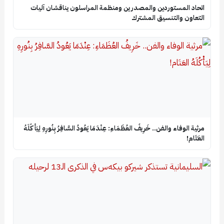
اتحاد المستوردين والمصدرين ومنظمة المراسلون يناقشان آليات
التعاون والتنسيق المشترك
​مرثية الوفاء والفن.. خَرِيفُ العُظَمَاءِ: عِنْدَمَا يَعُودُ السَّافِرُ بِنُورِهِ لِيَأْكُلَهُ
العَتَام!