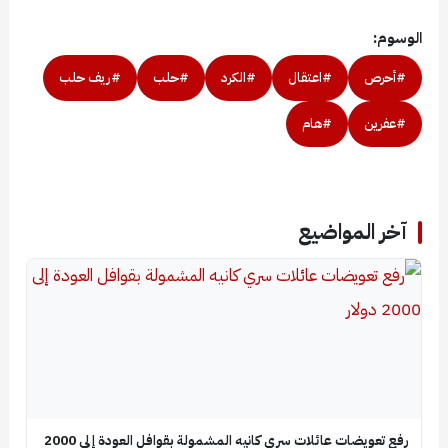
الوسوم:
#أحرص
#اعتقال
#الكرد
#حلب
#ريف حلب
#عفرين
#هام
آخر المواضيع
رفع تعويضات عائلات سري كانيه المشمولة بقوافل العودة إلى 2000