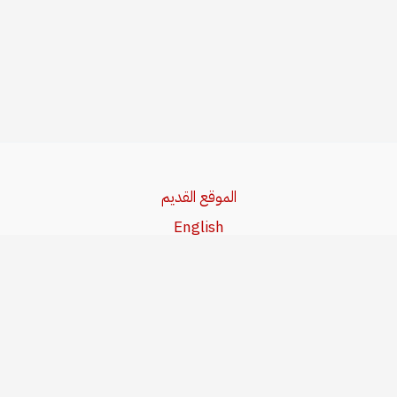
الموقع القديم
English
Beşa Kurdî
آخر المواضيع
سياسة حقوق النشر
من نحن
سياسة الخصوصية