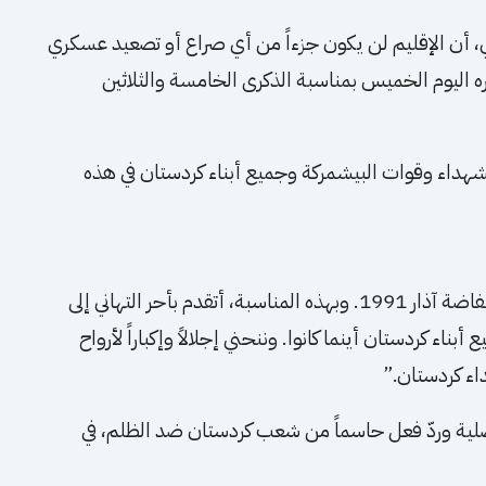
ي، أن الإقليم لن يكون جزءاً من أي صراع أو تصعيد عسكري
 اليوم الخميس بمناسبة الذكرى الخامسة والثلاثين
 الشهداء وقوات البيشمركة وجميع أبناء كردستان في هذه
“اليوم نحيي بفخر الذكرى الخامسة والثلاثين لانتفاضة آذار 1991. وبهذه المناسبة، أتقدم بأحر التهاني إلى
اء كردستان أينما كانوا. وننحني إجلالاً وإكباراً لأرواح
اء كردستان.”
ية وردّ فعل حاسماً من شعب كردستان ضد الظلم، في