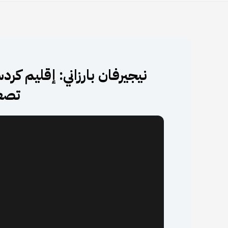
نيجيرفان بارزاني: إقليم كر
تصع