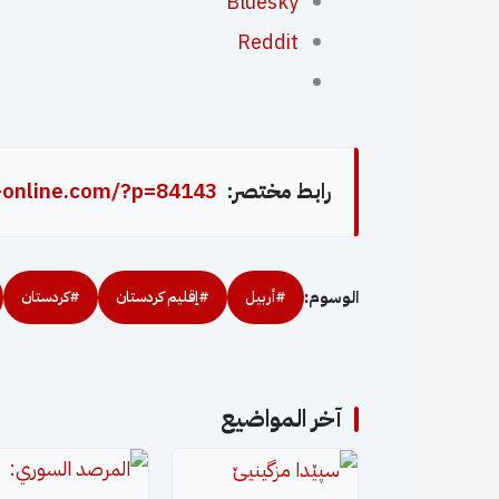
Bluesky
Reddit
رابط مختصر:
-online.com/?p=84143
الوسوم:
#أربيل
#إقليم كردستان
#كردستان
آخر المواضيع