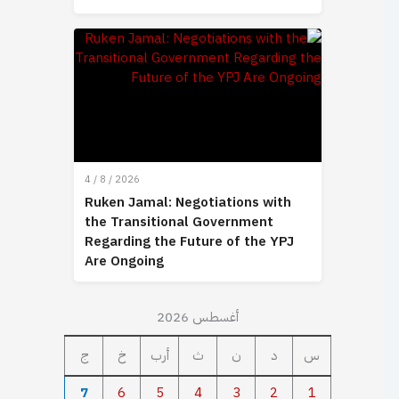
4 / 8 / 2026
Ruken Jamal: Negotiations with
the Transitional Government
Regarding the Future of the YPJ
Are Ongoing
أغسطس 2026
س
د
ن
ث
أرب
خ
ج
7
6
5
4
3
2
1