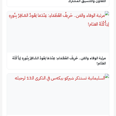
التعاون والتنسيق المشترك
​مرثية الوفاء والفن.. خَرِيفُ العُظَمَاءِ: عِنْدَمَا يَعُودُ السَّافِرُ بِنُورِهِ لِيَأْكُلَهُ
العَتَام!