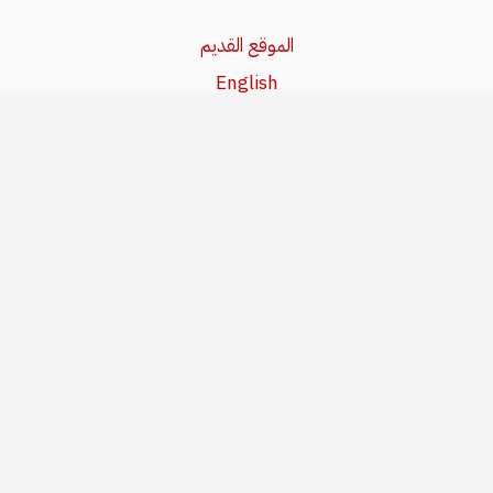
الموقع القديم
English
Beşa Kurdî
آخر المواضيع
سياسة حقوق النشر
من نحن
سياسة الخصوصية
للاتصال بنا
editor@kurdonline.info