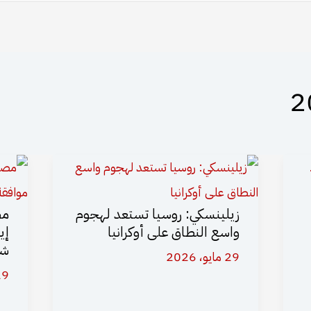
زيلينسكي: روسيا تستعد لهجوم
مص
واسع النطاق على أوكرانيا
إي
شخ
29 مايو، 2026
29 مايو،