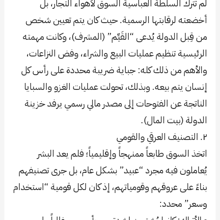
لم تترك السلطة العباسية السوق لأهواء التجار، بل
أخضعته لرقابتها الرسمية. حيث كان يتم تعيين شخص
من قِبل الدولة يُدعى “القَيِّم” (المشرف)، وكانت مهمته
الرئيسية تنظيم عمليات البيع والشراء، وفض النزاعات،
والأهم من ذلك كله: جباية ضريبة محددة على رأس كل
إنسان يتم بيعه. وبذلك، تحولت عمليات الغزو والسبايا
الناتجة عن الفتوحات إلى مصدر مالي رسمي يرفد خزينة
الدولة (بيت المال).
٢. التصنيف العرقي والقومي
اتخذ السوق طابعاً ممنهجاً وإقليمياً؛ فلم يعد البشر
يُعاملون فيه مجرد “عبيد” بشكل عام، بل جرى تصنيفهم
بناءً على عروقهم وقومياتهم، إذ كان لكل قومية “استخدام
وسعر” محدد: