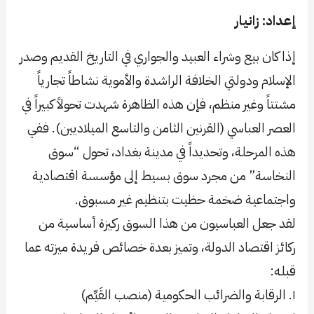
إعداد: زانیار
إذا كان بيع وشراء العبيد والجواري في التاريخ القديم وصدر
الإسلام ودولتي الخلافة الراشدة والأموية نشاطاً تجارياً
مشتتاً وغير منظم، فإن هذه الظاهرة شهدت تحولاً كبيراً في
العصر العباسي (القرنين الثامن والتاسع الميلاديين). ففي
هذه المرحلة، وتحديداً في مدينة بغداد، تحول “سوق
النخاسة” من مجرد سوق بسيط إلى مؤسسة اقتصادية
واجتماعية ضخمة حظيت بتنظيم غير مسبوق.
لقد جعل العباسيون من هذا السوق ركيزة أساسية من
ركائز اقتصاد الدولة، وتميز بعدة خصائص فريدة ميزته عما
قبله:
١. الرقابة والضرائب الحكومية (منصب القَيِّم)