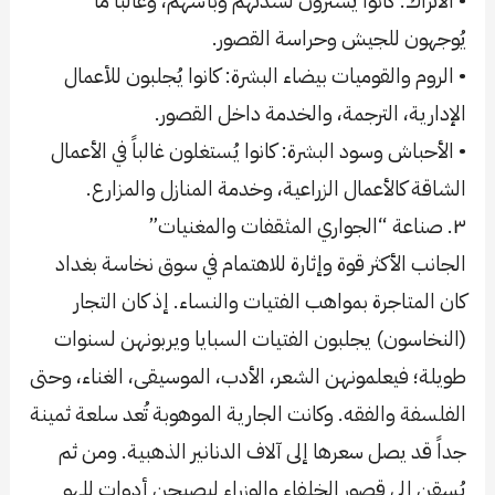
• الأتراك: كانوا يُشترون لشدتهم وبأسهم، وغالباً ما
يُوجهون للجيش وحراسة القصور.
• الروم والقوميات بيضاء البشرة: كانوا يُجلبون للأعمال
الإدارية، الترجمة، والخدمة داخل القصور.
• الأحباش وسود البشرة: كانوا يُستغلون غالباً في الأعمال
الشاقة كالأعمال الزراعية، وخدمة المنازل والمزارع.
٣. صناعة “الجواري المثقفات والمغنيات”
الجانب الأكثر قوة وإثارة للاهتمام في سوق نخاسة بغداد
كان المتاجرة بمواهب الفتيات والنساء. إذ كان التجار
(النخاسون) يجلبون الفتيات السبايا ويربونهن لسنوات
طويلة؛ فيعلمونهن الشعر، الأدب، الموسيقى، الغناء، وحتى
الفلسفة والفقه. وكانت الجارية الموهوبة تُعد سلعة ثمينة
جداً قد يصل سعرها إلى آلاف الدنانير الذهبية. ومن ثم
يُسقن إلى قصور الخلفاء والوزراء ليصبحن أدوات للهو