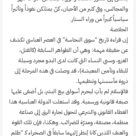
والمجالس، وفي كثير من الأحيان، كنّ يمتلكن نفوذاً وتأثيراً
سياسياً كبيراً من وراء الستار.
الخلاصة
إن قراءة تاريخ “سوق النخاسة” في العصر العباسي تكشف
عن حقيقة مهمة: وهي أن الظواهر السابقة (كالقتل،
الغزو، وسبي النساء التي كانت لدى البدو مجرد وسيلة
للبقاء وتأمين المعيشة)، قد وصلت في هذه المرحلة إلى
ذروة مأسستها وتنظيمها.
فالإسلام لم يأتِ ليحرم أسواق بيع البشر، بل أضفى عليها
صبغة قانونية ورسمية. وقد استغلت الدولة العباسية هذا
الغطاء القانوني والشرعي لتحول تجارة الرق إلى صناعة
منظمة، مصنفة، ومدرّة للضرائب. وهكذا، فإن تلك القوة
والعنف اللذين كانا يُنظر إليهما سابقاً في الصحراء كـ “ظلم