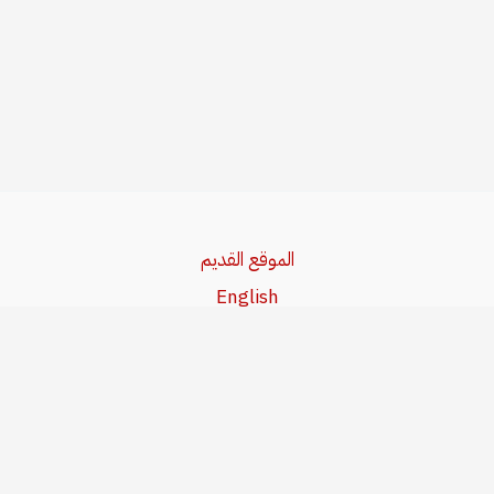
الموقع القديم
English
Beşa Kurdî
آخر المواضيع
سياسة حقوق النشر
من نحن
سياسة الخصوصية