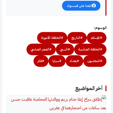
تابعنا على فيسبوك
الوسوم:
#الإسلام
#التاريخ
#الخلافة الأموية
#الخلافة العباسية
#السبي
#العصر العباسي
#النخاسون
#بغداد
#سبايا
#فكر
آخر المواضيع